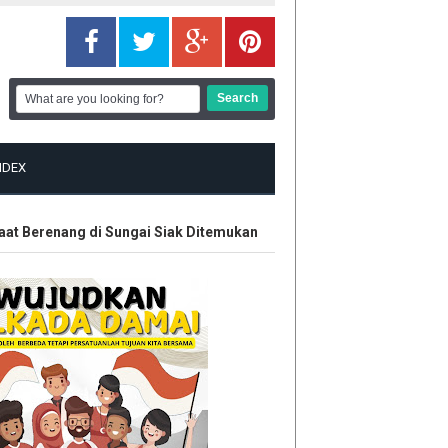
NDEX
erenang di Sungai Siak Ditemukan
Hak Eks Karyawan Riau Po