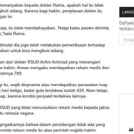
 menanyakan kepada dokter Rama, apakah hal itu tidak
ti sidang. Karena bagi hakim, penjelasan dokter itu
LANGG
an ini.
Daftar
saja, itu tidak membahayakan. Tetapi kalau pasien diminta
terbaru
ak,"kata Rama.
dimulai dia juga telah melakukan pemeriksaan terhadap
ikan untuk bisa mengikuti sidang.
an dari dokter RSUD Arifim Achmad yang menangani
da hakim, Anwar mengaku mendapatkan rekam medis dari
rahnya 789.
gi itu, wajib diopname atau mendapatkan perawatan inap.
ri ketiga, kadar gula terdakwa sudah 439. Akan tetapi,
ap, karena kondisi penyakit terdakwa lainnya.
RSUD yang tidak menunjukkan rekam medis kepada jaksa.
tu rahasia negara.
ngingatkannya bahwa dalam persidangan tidak ada yang
minta rekam medis itu atas perintah majelis hakim.