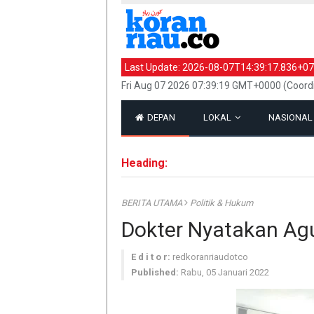
Last Update:
2026-08-07T14:39:17.836+07
Fri Aug 07 2026 07:39:19 GMT+0000 (Coord
DEPAN
LOKAL
NASIONA
Heading:
BERITA UTAMA
Politik & Hukum
Dokter Nyatakan Agu
E d i t o r:
redkoranriaudotco
Published:
Rabu, 05 Januari 2022