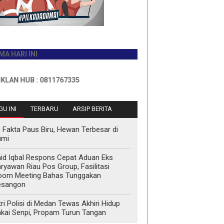
INI
B : 0811767335
U INI
TERBARU
ARSIP BERITA
 Fakta Paus Biru, Hewan Terbesar di
umi
id Iqbal Respons Cepat Aduan Eks
ryawan Riau Pos Group, Fasilitasi
oom Meeting Bahas Tunggakan
esangon
tri Polisi di Medan Tewas Akhiri Hidup
kai Senpi, Propam Turun Tangan