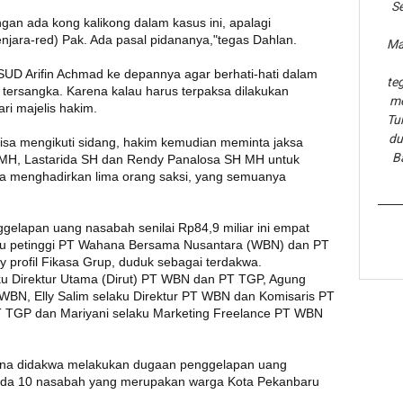
Se
gan ada kong kalikong dalam kasus ini, apalagi
njara-red) Pak. Ada pasal pidananya,"tegas Dahlan.
Ma
SUD Arifin Achmad ke depannya agar berhati-hati dalam
te
tersangka. Karena kalau harus terpaksa dilakukan
me
ri majelis hakim.
Tu
du
isa mengikuti sidang, hakim kemudian meminta jaksa
B
 MH, Lastarida SH dan Rendy Panalosa SH MH untuk
ksa menghadirkan lima orang saksi, yang semuanya
gelapan uang nasabah senilai Rp84,9 miliar ini empat
ku petinggi PT Wahana Bersama Nusantara (WBN) dan PT
 profil Fikasa Grup, duduk sebagai terdakwa.
laku Direktur Utama (Dirut) PT WBN dan PT TGP, Agung
WBN, Elly Salim selaku Direktur PT WBN dan Komisaris PT
PT TGP dan Mariyani selaku Marketing Freelance PT WBN
rena didakwa melakukan dugaan penggelapan uang
a, ada 10 nasabah yang merupakan warga Kota Pekanbaru