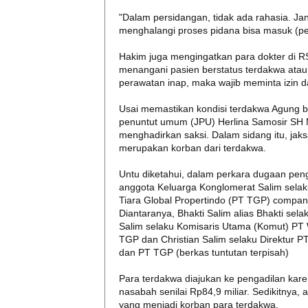
"Dalam persidangan, tidak ada rahasia. Jan
menghalangi proses pidana bisa masuk (pe
Hakim juga mengingatkan para dokter di R
menangani pasien berstatus terdakwa atau 
perawatan inap, maka wajib meminta izin da
Usai memastikan kondisi terdakwa Agung b
penuntut umum (JPU) Herlina Samosir SH
menghadirkan saksi. Dalam sidang itu, ja
merupakan korban dari terdakwa.
Untu diketahui, dalam perkara dugaan peng
anggota Keluarga Konglomerat Salim sela
Tiara Global Propertindo (PT TGP) company
Diantaranya, Bhakti Salim alias Bhakti se
Salim selaku Komisaris Utama (Komut) PT 
TGP dan Christian Salim selaku Direktur 
dan PT TGP (berkas tuntutan terpisah)
Para terdakwa diajukan ke pengadilan ka
nasabah senilai Rp84,9 miliar. Sedikitny
yang menjadi korban para terdakwa.