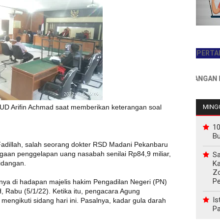
JADILAH PEMBACA PERTAMA HARI 
INFO PEMASANGAN IKLAN HU
UD Arifin Achmad saat memberikan keterangan soal
MINGG
10
B
adillah, salah seorang dokter RSD Madani Pekanbaru
aan penggelapan uang nasabah senilai Rp84,9 miliar,
Sa
Ka
idangan.
Z
P
nya di hadapan majelis hakim Pengadilan Negeri (PN)
 Rabu (5/1/22). Ketika itu, pengacara Agung
Is
engikuti sidang hari ini. Pasalnya, kadar gula darah
Pa