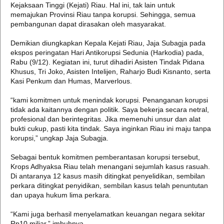
Kejaksaan Tinggi (Kejati) Riau. Hal ini, tak lain untuk
memajukan Provinsi Riau tanpa korupsi. Sehingga, semua
pembangunan dapat dirasakan oleh masyarakat.
Demikian diungkapkan Kepala Kejati Riau, Jaja Subagja pada
ekspos peringatan Hari Antikorupsi Sedunia (Harkodia) pada,
Rabu (9/12). Kegiatan ini, turut dihadiri Asisten Tindak Pidana
Khusus, Tri Joko, Asisten Intelijen, Raharjo Budi Kisnanto, serta
Kasi Penkum dan Humas, Marverlous.
“kami komitmen untuk menindak korupsi. Penanganan korupsi
tidak ada kaitannya dengan politik. Saya bekerja secara netral,
profesional dan berintegritas. Jika memenuhi unsur dan alat
bukti cukup, pasti kita tindak. Saya inginkan Riau ini maju tanpa
korupsi,” ungkap Jaja Subagja.
Sebagai bentuk komitmen pemberantasan korupsi tersebut,
Krops Adhyaksa Riau telah menangani sejumlah kasus rasuah.
Di antaranya 12 kasus masih ditingkat penyelidikan, sembilan
perkara ditingkat penyidikan, sembilan kasus telah penuntutan
dan upaya hukum lima perkara.
“Kami juga berhasil menyelamatkan keuangan negara sekitar
Rp10 miliar,” imbuhnya.