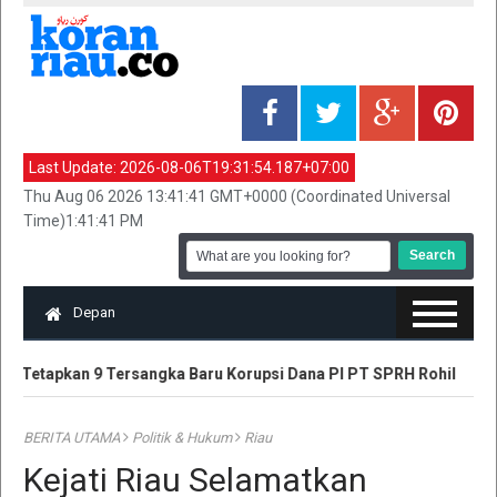
Last Update:
2026-08-06T19:31:54.187+07:00
Thu Aug 06 2026 13:41:41 GMT+0000 (Coordinated Universal
Time)1:41:41 PM
Depan
u Tetapkan 9 Tersangka Baru Korupsi Dana PI PT SPRH Rohil
Pl
BERITA UTAMA
Politik & Hukum
Riau
Kejati Riau Selamatkan