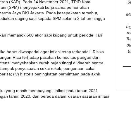
erah (KAD). Pada 24 November 2021, TPID Kota
Se
dani (SPM) menyepakati kerja sama pemenuhan
arma Jaya DKI Jakarta. Pada kesepakatan tersebut,
Ma
iakan daging sapi kepada SPM selama 2 tahun hingga
te
me
an memasok 500 ekor sapi kupang untuk periode Hari
Tu
du
B
ko harus diwaspadai agar inflasi tetap terkendali. Risiko
antungan Riau terhadap pasokan komoditas pangan dari
potensi menyebabkan curah hujan tinggi di daerah sentra
erdampak penyesuaian cukai rokok, pengenaan cukai
risa; (iv) historis peningkatan permintaan pada akhir
iko yang masih membayangi, inflasi pada tahun 2021
ngan tahun 2020, dan berada dalam kisaran sasaran inflasi