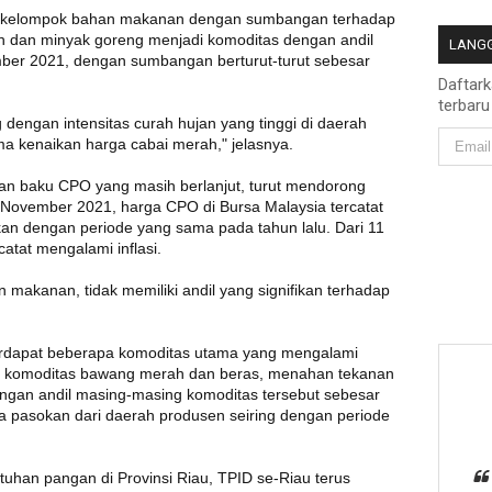
leh kelompok bahan makanan dengan sumbangan terhadap
ah dan minyak goreng menjadi komoditas dengan andil
LANGG
mber 2021, dengan sumbangan berturut-turut sebesar
Daftar
terbaru
 dengan intensitas curah hujan yang tinggi di daerah
ma kenaikan harga cabai merah," jelasnya.
han baku CPO yang masih berlanjut, turut mendorong
November 2021, harga CPO di Bursa Malaysia tercatat
kan dengan periode yang sama pada tahun lalu. Dari 11
atat mengalami inflasi.
 makanan, tidak memiliki andil yang signifikan terhadap
terdapat beberapa komoditas utama yang mengalami
ada komoditas bawang merah dan beras, menahan tekanan
engan andil masing-masing komoditas tersebut sebesar
nya pasokan dari daerah produsen seiring dengan periode
uhan pangan di Provinsi Riau, TPID se-Riau terus