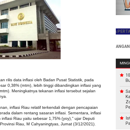
JADILAH PEMBACA PERTAMA HARI
INFO PEMASANGAN IKLAN H
MINGG
10
an rilis data inflasi oleh Badan Pusat Statistik, pada
B
ar 0,38% (mtm), lebih tinggi dibandingkan inflasi yang
mtm). Meningkatnya tekanan inflasi tersebut sejalan
Sa
Ka
nya.
Z
P
n, inflasi Riau relatif terkendali dengan pencapaian
rada dalam rentang sasaran inflasi. Sementara, inflasi
Is
nflasi Riau yaitu sebesar 1,75% (yoy)," ujar Deputi
Pa
 Provinsi Riau, M Cahyaningtyas, Jumat (3/12/2021).