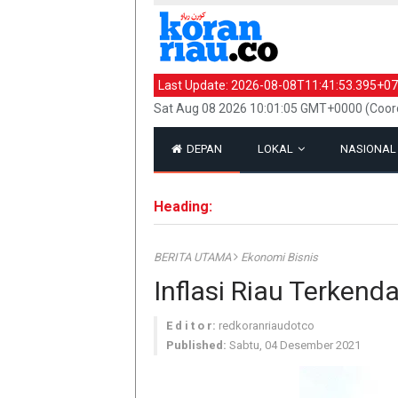
Last Update:
2026-08-08T11:41:53.395+07
Sat Aug 08 2026 10:01:05 GMT+0000 (Coord
DEPAN
LOKAL
NASIONA
Heading:
BERITA UTAMA
Ekonomi Bisnis
Inflasi Riau Terkend
E d i t o r:
redkoranriaudotco
Published:
Sabtu, 04 Desember 2021