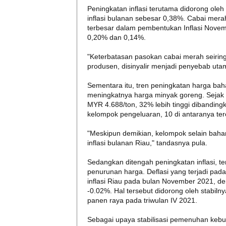
Peningkatan inflasi terutama didorong o
inflasi bulanan sebesar 0,38%. Cabai mer
terbesar dalam pembentukan Inflasi Nove
0,20% dan 0,14%.
"Keterbatasan pasokan cabai merah seiring
produsen, disinyalir menjadi penyebab uta
Sementara itu, tren peningkatan harga ba
meningkatnya harga minyak goreng. Sejak 
MYR 4.688/ton, 32% lebih tinggi dibanding
kelompok pengeluaran, 10 di antaranya terc
"Meskipun demikian, kelompok selain bahan
inflasi bulanan Riau," tandasnya pula.
Sedangkan ditengah peningkatan inflasi, 
penurunan harga. Deflasi yang terjadi p
inflasi Riau pada bulan November 2021, d
-0.02%. Hal tersebut didorong oleh stabil
panen raya pada triwulan IV 2021.
Sebagai upaya stabilisasi pemenuhan kebut