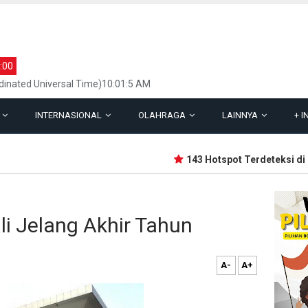
:00
inated Universal Time)10:01:5 AM
L
INTERNASIONAL
OLAHRAGA
LAINNYA
+
I
143 Hotspot Terdeteksi di Ria
ali Jelang Akhir Tahun
A-
A+