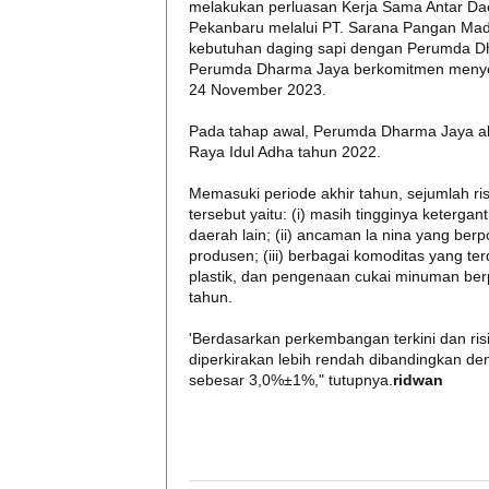
melakukan perluasan Kerja Sama Antar Da
Pekanbaru melalui PT. Sarana Pangan Ma
kebutuhan daging sapi dengan Perumda Dh
Perumda Dharma Jaya berkomitmen menyed
24 November 2023.
Pada tahap awal, Perumda Dharma Jaya ak
Raya Idul Adha tahun 2022.
Memasuki periode akhir tahun, sejumlah risi
tersebut yaitu: (i) masih tingginya keterg
daerah lain; (ii) ancaman la nina yang ber
produsen; (iii) berbagai komoditas yang t
plastik, dan pengenaan cukai minuman berpe
tahun.
'Berdasarkan perkembangan terkini dan ris
diperkirakan lebih rendah dibandingkan de
sebesar 3,0%±1%," tutupnya.
ridwan