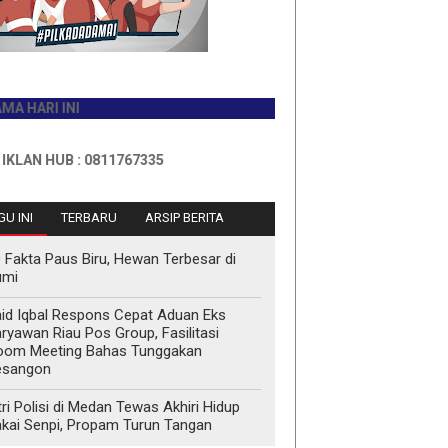
 INI
UB : 0811767335
U INI
TERBARU
ARSIP BERITA
 Fakta Paus Biru, Hewan Terbesar di
umi
id Iqbal Respons Cepat Aduan Eks
ryawan Riau Pos Group, Fasilitasi
oom Meeting Bahas Tunggakan
esangon
tri Polisi di Medan Tewas Akhiri Hidup
kai Senpi, Propam Turun Tangan