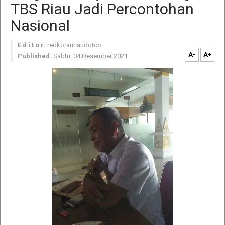
TBS Riau Jadi Percontohan
Nasional
E d i t o r:
redkoranriaudotco
A-
A+
Published:
Sabtu, 04 Desember 2021