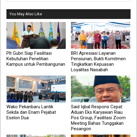
You May Also Like
Plt Gubri Siap Fasilitasi
BRI Apresiasi Layanan
Kebutuhan Penelitian
Pensiunan, Bukti Komitmen
Kampus untuk Pembangunan
Tingkatkan Kepuasan
Loyalitas Nasabah
Wako Pekanbaru Lantik
Said Iqbal Respons Cepat
Sekda dan Enam Pejabat
Aduan Eks Karyawan Riau
Eselon Dua
Pos Group, Fasilitasi Zoom
Meeting Bahas Tunggakan
Pesangon