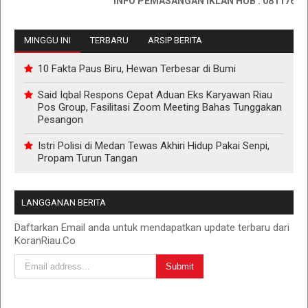
INFO PEMASANGAN IKLAN HUB : 0811767335
MINGGU INI
TERBARU
ARSIP BERITA
10 Fakta Paus Biru, Hewan Terbesar di Bumi
Said Iqbal Respons Cepat Aduan Eks Karyawan Riau
Pos Group, Fasilitasi Zoom Meeting Bahas Tunggakan
Pesangon
Istri Polisi di Medan Tewas Akhiri Hidup Pakai Senpi,
Propam Turun Tangan
LANGGANAN BERITA
Daftarkan Email anda untuk mendapatkan update terbaru dari
KoranRiau.Co