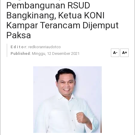
Pembangunan RSUD
Bangkinang, Ketua KONI
Kampar Terancam Dijemput
Paksa
E d i t o r:
redkoranriaudotco
A-
A+
Published:
Minggu, 12 Desember 2021