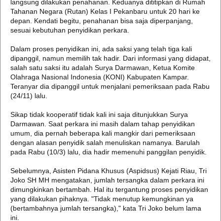
langsung dilakukan penahanan. Keduanya dititipkan di Rumah
Tahanan Negara (Rutan) Kelas I Pekanbaru untuk 20 hari ke
depan. Kendati begitu, penahanan bisa saja diperpanjang,
sesuai kebutuhan penyidikan perkara.
Dalam proses penyidikan ini, ada saksi yang telah tiga kali
dipanggil, namun memilih tak hadir. Dari informasi yang didapat,
salah satu saksi itu adalah Surya Darmawan, Ketua Komite
Olahraga Nasional Indonesia (KONI) Kabupaten Kampar.
Teranyar dia dipanggil untuk menjalani pemeriksaan pada Rabu
(24/11) lalu.
Sikap tidak kooperatif tidak kali ini saja ditunjukkan Surya
Darmawan. Saat perkara ini masih dalam tahap penyidikan
umum, dia pernah beberapa kali mangkir dari pemeriksaan
dengan alasan penyidik salah menuliskan namanya. Barulah
pada Rabu (10/3) lalu, dia hadir memenuhi panggilan penyidik.
Sebelumnya, Asisten Pidana Khusus (Aspidsus) Kejati Riau, Tri
Joko SH MH mengatakan, jumlah tersangka dalam perkara ini
dimungkinkan bertambah. Hal itu tergantung proses penyidikan
yang dilakukan pihaknya. "Tidak menutup kemungkinan ya
(bertambahnya jumlah tersangka)," kata Tri Joko belum lama
ini.