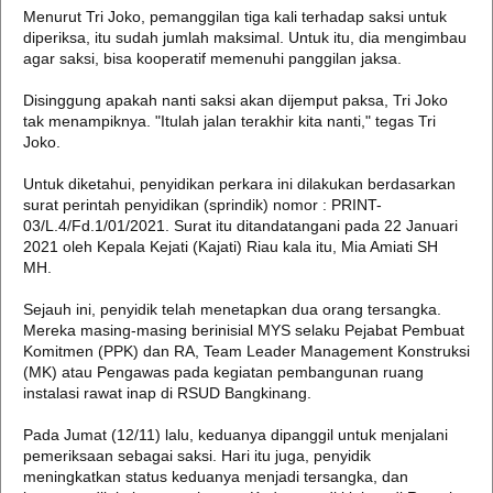
Menurut Tri Joko, pemanggilan tiga kali terhadap saksi untuk
diperiksa, itu sudah jumlah maksimal. Untuk itu, dia mengimbau
agar saksi, bisa kooperatif memenuhi panggilan jaksa.
Disinggung apakah nanti saksi akan dijemput paksa, Tri Joko
tak menampiknya. "Itulah jalan terakhir kita nanti," tegas Tri
Joko.
Untuk diketahui, penyidikan perkara ini dilakukan berdasarkan
surat perintah penyidikan (sprindik) nomor : PRINT-
03/L.4/Fd.1/01/2021. Surat itu ditandatangani pada 22 Januari
2021 oleh Kepala Kejati (Kajati) Riau kala itu, Mia Amiati SH
MH.
Sejauh ini, penyidik telah menetapkan dua orang tersangka.
Mereka masing-masing berinisial MYS selaku Pejabat Pembuat
Komitmen (PPK) dan RA, Team Leader Management Konstruksi
(MK) atau Pengawas pada kegiatan pembangunan ruang
instalasi rawat inap di RSUD Bangkinang.
Pada Jumat (12/11) lalu, keduanya dipanggil untuk menjalani
pemeriksaan sebagai saksi. Hari itu juga, penyidik
meningkatkan status keduanya menjadi tersangka, dan