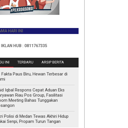
I INI
HUB : 0811767335
U INI
TERBARU
ARSIP BERITA
 Fakta Paus Biru, Hewan Terbesar di
umi
id Iqbal Respons Cepat Aduan Eks
ryawan Riau Pos Group, Fasilitasi
oom Meeting Bahas Tunggakan
esangon
tri Polisi di Medan Tewas Akhiri Hidup
kai Senpi, Propam Turun Tangan