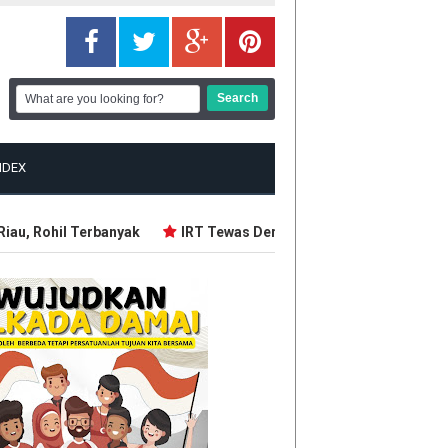
NDEX
u, Rohil Terbanyak
IRT Tewas Dersimbah Darah, Ditebas Mant