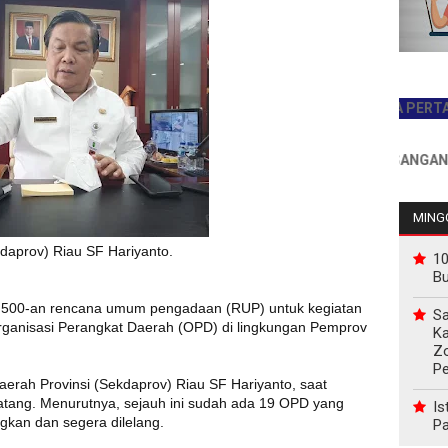
JADILAH PEMBACA PERTAMA HAR
INFO PEMASANGAN IKLAN 
MINGG
kdaprov) Riau SF Hariyanto.
10
B
a 500-an rencana umum pengadaan (RUP) untuk kegiatan
Sa
Organisasi Perangkat Daerah (OPD) di lingkungan Pemprov
Ka
Z
P
Daerah Provinsi (Sekdaprov) Riau SF Hariyanto, saat
atang. Menurutnya, sejauh ini sudah ada 19 OPD yang
Is
kan dan segera dilelang.
Pa