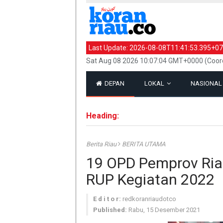
Last Update:
2026-08-08T11:41:53.395+07
Sat Aug 08 2026 10:07:04 GMT+0000 (Coord
DEPAN
LOKAL
NASIONA
Heading:
Berita Riau
BERITA UTAMA
19 OPD Pemprov Ria
RUP Kegiatan 2022
E d i t o r:
redkoranriaudotco
Published:
Rabu, 15 Desember 2021