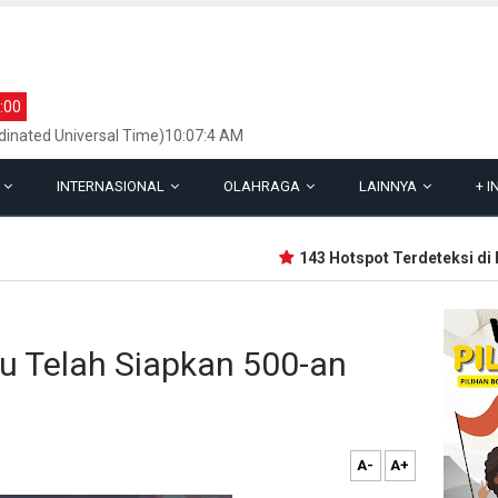
:00
inated Universal Time)10:07:4 AM
L
INTERNASIONAL
OLAHRAGA
LAINNYA
+
I
143 Hotspot Terdeteksi di Ria
u Telah Siapkan 500-an
A-
A+