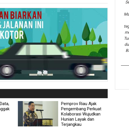
Se
Ma
te
me
Tu
du
B
Data,
Pemprov Riau Ajak
nggak
Pengembang Perkuat
Kolaborasi Wujudkan
Hunian Layak dan
Terjangkau