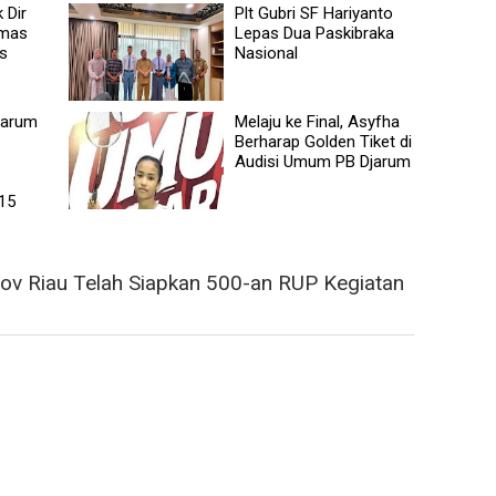
 Dir
Plt Gubri SF Hariyanto
umas
Lepas Dua Paskibraka
s
Nasional
jarum
Melaju ke Final, Asyfha
Berharap Golden Tiket di
Audisi Umum PB Djarum
 15
v Riau Telah Siapkan 500-an RUP Kegiatan