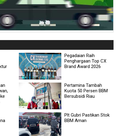
Pegadaian Raih
Penghargaan Top CX
ktur
Brand Award 2026
gan
Pertamina Tambah
wan,
Kuota 50 Persen BBM
 ke
Bersubsidi Riau
n
Plt Gubri Pastikan Stok
ina
BBM Aman