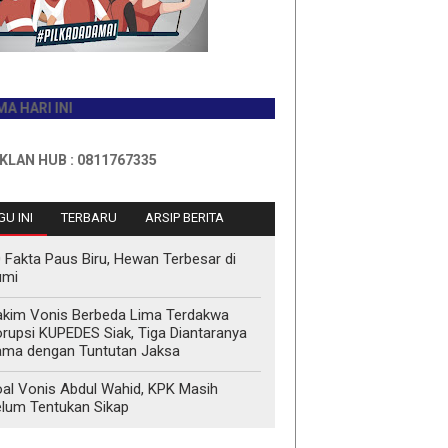
INI
B : 0811767335
U INI
TERBARU
ARSIP BERITA
 Fakta Paus Biru, Hewan Terbesar di
umi
kim Vonis Berbeda Lima Terdakwa
rupsi KUPEDES Siak, Tiga Diantaranya
ma dengan Tuntutan Jaksa
al Vonis Abdul Wahid, KPK Masih
lum Tentukan Sikap