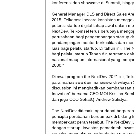
konferensi dan showcase di Summit, hingga
General Manager DLS and Direct Sales Ar
2015, Telkomsel secara konsisten mengge
potensi startup digital tahap awal dalam 
NextDev. Telkomsel terus berupaya mengo
perusahaan bagi pengembangan startup d
pendampingan mentor berkualitas dan memil
luas bagi pelaku startup. Di tahun ini, Th
bagi pelaku startup Tanah Air, terutama da
nasional maupun internasional yang menja
2030.”
Di awal program the NextDev 2021 ini, Tel
para mahasiswa dan mahasiswi di wilayah 
discussion ini menghadirkan pembahasan se
Inovation” bersama CEO MOI Kristina Semb
dan juga CCO SehatQ Andrew Sulistya.
The NextDev didesain agar dapat berperan 
pencipta perubahan berdampak di bidang k
memperkuat peran tesebut, The NextDev 
dengan startup, investor, pemerintah, swast
semakin mendukung pertumbuhan para pela