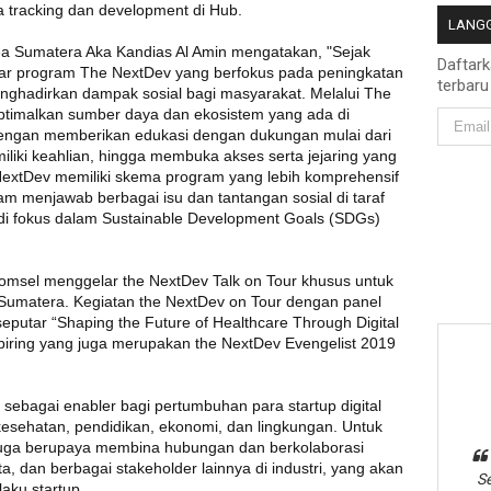
 tracking dan development di Hub.
LANGG
ea Sumatera Aka Kandias Al Amin mengatakan, "Sejak
Daftar
lar program The NextDev yang berfokus pada peningkatan
terbaru
menghadirkan dampak sosial bagi masyarakat. Melalui The
ptimalkan sumber daya dan ekosistem yang ada di
engan memberikan edukasi dengan dukungan mulai dari
iki keahlian, hingga membuka akses serta jejaring yang
e NextDev memiliki skema program yang lebih komprehensif
lam menjawab berbagai isu dan tantangan sosial di taraf
di fokus dalam Sustainable Development Goals (SDGs)
komsel menggelar the NextDev Talk on Tour khusus untuk
Sumatera. Kegiatan the NextDev on Tour dengan panel
putar “Shaping the Future of Healthcare Through Digital
iring yang juga merupakan the NextDev Evengelist 2019
sebagai enabler bagi pertumbuhan para startup digital
esehatan, pendidikan, ekonomi, dan lingkungan. Untuk
juga berupaya membina hubungan dan berkolaborasi
a, dan berbagai stakeholder lainnya di industri, yang akan
Se
ku startup.