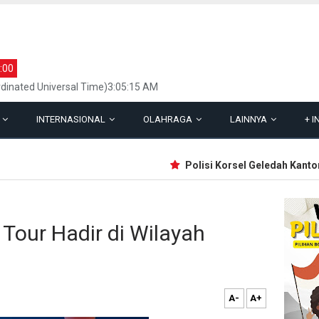
:00
dinated Universal Time)3:05:15 AM
L
INTERNASIONAL
OLAHRAGA
LAINNYA
+
I
Polisi Korsel Geledah Kantor St
Tour Hadir di Wilayah
A-
A+