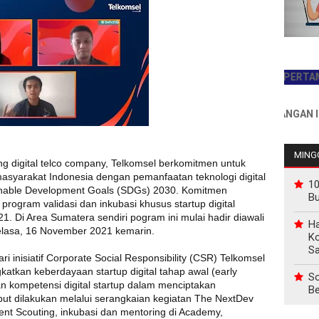
JADILAH PEMBACA PERTAMA HARI 
INFO PEMASANGAN IKLAN HU
MINGG
ng digital telco company, Telkomsel berkomitmen untuk
syarakat Indonesia dengan pemanfaatan teknologi digital
10
nable Development Goals (SDGs) 2030. Komitmen
B
rogram validasi dan inkubasi khusus startup digital
. Di Area Sumatera sendiri pogram ini mulai hadir diawali
Ha
elasa, 16 November 2021 kemarin.
Ko
Sa
 inisiatif Corporate Social Responsibility (CSR) Telkomsel
atkan keberdayaan startup digital tahap awal (early
So
n kompetensi digital startup dalam menciptakan
Be
ut dilakukan melalui serangkaian kegiatan The NextDev
ent Scouting, inkubasi dan mentoring di Academy,