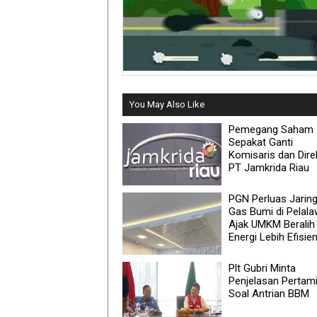
You May Also Like
Pemegang Saham
Sepakat Ganti
Komisaris dan Dire
PT Jamkrida Riau
PGN Perluas Jarin
Gas Bumi di Pelala
Ajak UMKM Beralih
Energi Lebih Efisie
Plt Gubri Minta
Penjelasan Pertam
Soal Antrian BBM