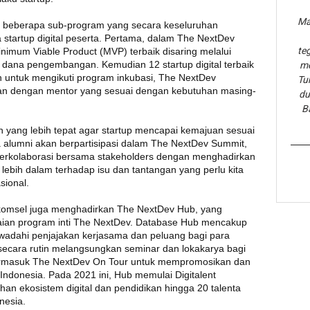
Ma
 beberapa sub-program yang secara keseluruhan
 startup digital peserta. Pertama, dalam The NextDev
te
inimum Viable Product (MVP) terbaik disaring melalui
h dana pengembangan. Kemudian 12 startup digital terbaik
me
h untuk mengikuti program inkubasi, The NextDev
Tu
n dengan mentor yang sesuai dengan kebutuhan masing-
du
B
yang lebih tepat agar startup mencapai kemajuan sesuai
 alumni akan berpartisipasi dalam The NextDev Summit,
 berkolaborasi bersama stakeholders dengan menghadirkan
lebih dalam terhadap isu dan tantangan yang perlu kita
sional.
omsel juga menghadirkan The NextDev Hub, yang
aian program inti The NextDev. Database Hub mencakup
wadahi penjajakan kerjasama dan peluang bagi para
secara rutin melangsungkan seminar dan lokakarya bagi
, termasuk The NextDev On Tour untuk mempromosikan dan
Indonesia. Pada 2021 ini, Hub memulai Digitalent
n ekosistem digital dan pendidikan hingga 20 talenta
onesia.