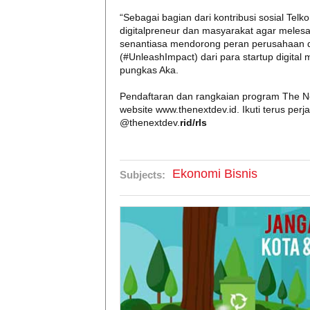
“Sebagai bagian dari kontribusi sosial Te
digitalpreneur dan masyarakat agar melesa
senantiasa mendorong peran perusahaan
(#UnleashImpact) dari para startup digital
pungkas Aka.
Pendaftaran dan rangkaian program The N
website www.thenextdev.id. Ikuti terus per
@thenextdev.
rid/rls
Ekonomi Bisnis
Subjects: