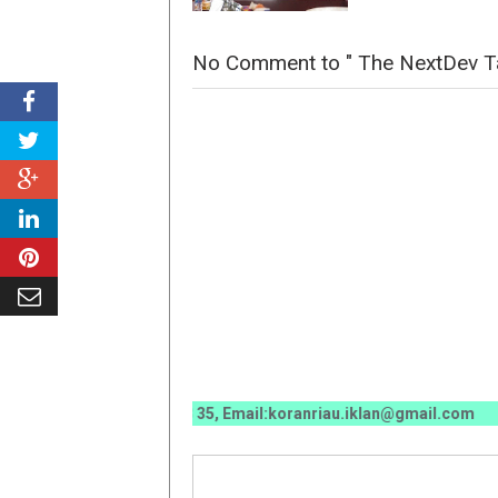
No Comment to " The NextDev Tal
0070 / 0811 7673 35, Email:koranriau.iklan@gmail.com