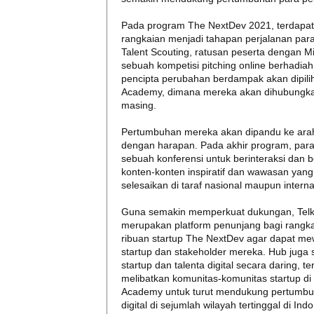
Pada program The NextDev 2021, terdapat
rangkaian menjadi tahapan perjalanan para
Talent Scouting, ratusan peserta dengan M
sebuah kompetisi pitching online berhadia
pencipta perubahan berdampak akan dipili
Academy, dimana mereka akan dihubungka
masing.
Pertumbuhan mereka akan dipandu ke arah 
dengan harapan. Pada akhir program, para
sebuah konferensi untuk berinteraksi dan
konten-konten inspiratif dan wawasan yang 
selesaikan di taraf nasional maupun interna
Guna semakin memperkuat dukungan, Telk
merupakan platform penunjang bagi rangk
ribuan startup The NextDev agar dapat me
startup dan stakeholder mereka. Hub juga 
startup dan talenta digital secara daring
melibatkan komunitas-komunitas startup di 
Academy untuk turut mendukung pertumbuha
digital di sejumlah wilayah tertinggal di Ind