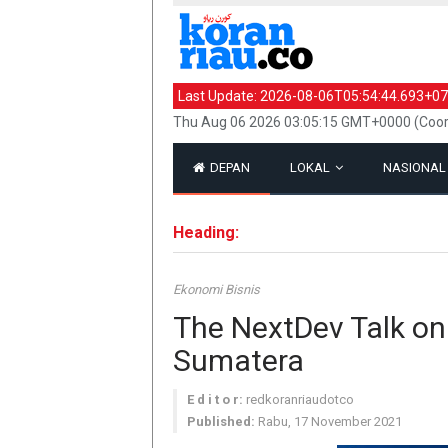
Last Update:
2026-08-06T05:54:44.693+07
Thu Aug 06 2026 03:05:15 GMT+0000 (Coor
DEPAN
LOKAL
NASIONA
Heading:
Ekonomi Bisnis
The NextDev Talk on 
Sumatera
E d i t o r:
redkoranriaudotco
Published:
Rabu, 17 November 2021