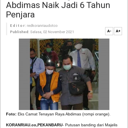
Abdimas Naik Jadi 6 Tahun
Penjara
E d i t o r:
redkoranriaudotco
A-
A+
Published:
Selasa, 02 November 2021
Foto:
Eks Camat Tenayan Raya Abdimas (rompi orange).
KORANRIAU.co,PEKANBARU
- Putusan banding dari Majelis