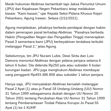
Meski hukuman Abdimas bertambah tapi Jaksa Penuntut Umum
(JPU) dari Kejaksaan Negeri Pekanbaru tetap melakukan
kasasi. "Kami kasasi," ujar Kepala Seksi Pidana Khusus Kejari
Pekanbaru, Agung Irawan, Selasa (2/11/2021).
Agung menjelaskan, pihaknya berbeda pendapat dengan hakim
dalam penerapan pasal terhadap Abdimas. "Pasalnya berbeda.
Hakim (Pengadilan Negeri dan Pengadilan Tinggi) menerapkan
Pasal 3 sementara kami (JPU) berkeyakinan terdakwa terbukti
melanggar Pasal 2," jelas Agung.
Sebelumnya, tim JPU Nuraini Lubis, Dewi Sinta dan Lusi
Damora menuntut Abdimas dengan pidana penjara selama 6
tahun 6 bulan. Dia didenda Rp250 juta atau subsider 6 bulan
kurungan badan. JPU juga menghukum Abdimas membayar
uang pengganti Rp493.486.858 atau subsider 1 tahun penjara.
Hanya saja, JPU menyatakan Abdimas bersalah melanggar
Pasal 2 Ayat (1) atau jo Pasal 18 Undang-Undang (UU) Nomor
31 Tahun 1999 sebagaimana diubah dengan UU Nomor 20
Tahun 2001 tentang Perubahan Atas UU Nomor 31 Tahun 1999
tentang Pemberantasan Tindak Pidana Korupsi Jo Pasal 55
Ayat (1) ke-1 KUHP.