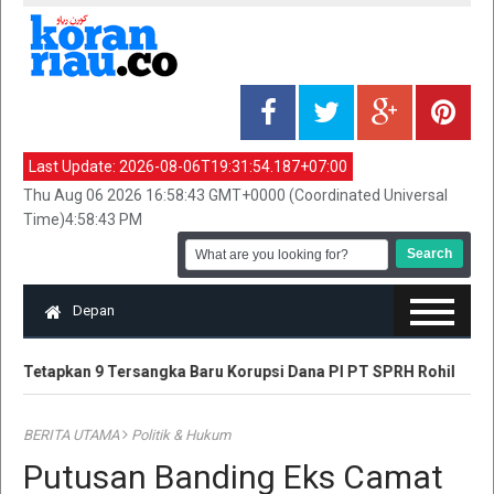
Last Update:
2026-08-06T19:31:54.187+07:00
Thu Aug 06 2026 16:58:43 GMT+0000 (Coordinated Universal
Time)4:58:43 PM
Depan
u Tetapkan 9 Tersangka Baru Korupsi Dana PI PT SPRH Rohil
Pl
BERITA UTAMA
Politik & Hukum
Putusan Banding Eks Camat