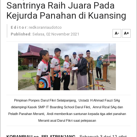
Santrinya Raih Juara Pada
Kejurda Panahan di Kuansing
E d i t o r:
redkoranriaudotco
A-
A+
Published:
Selasa, 02 November 2021
Pimpinan Ponpes Darul Fikri Selatpanjang, Ustadz H Ahmad Fauzi SAg
didampingi Kasek SMP IT Boarding School Darul Fikti, Amrul Rizal SAg dan
Pelatih Panahan Meranti, Andi memberikan santunan kepada tiga atlet panahan
Meranti asal Darul Fikri saat pelepasan
KORANRIAU.co, SELATPANJANG
- Sebanyak 3 dari 12 atlet