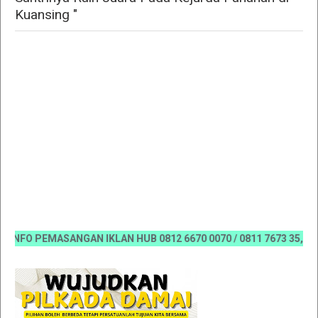
Kuansing "
FO PEMASANGAN IKLAN HUB 0812 6670 0070 / 0811 7673 35, Email: