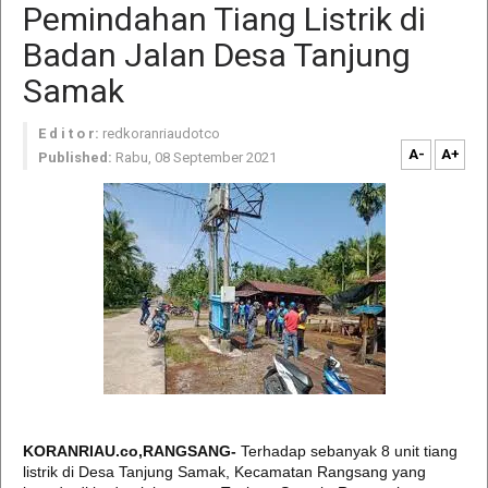
Pemindahan Tiang Listrik di
Badan Jalan Desa Tanjung
Samak
E d i t o r:
redkoranriaudotco
A-
A+
Published:
Rabu, 08 September 2021
KORANRIAU.co,RANGSANG-
Terhadap sebanyak 8 unit tiang
listrik di Desa Tanjung Samak, Kecamatan Rangsang yang