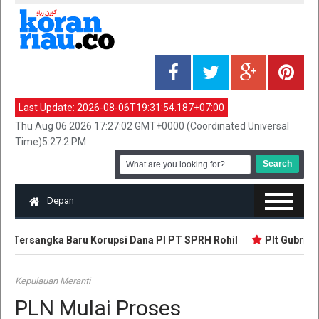
Last Update:
2026-08-06T19:31:54.187+07:00
Thu Aug 06 2026 17:27:02 GMT+0000 (Coordinated Universal
Time)5:27:2 PM
Depan
 9 Tersangka Baru Korupsi Dana PI PT SPRH Rohil
Plt Gubri Re
Kepulauan Meranti
PLN Mulai Proses