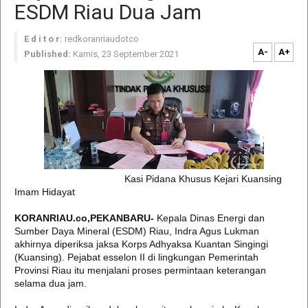
ESDM Riau Dua Jam
E d i t o r:
redkoranriaudotco
A-
A+
Published:
Kamis, 23 September 2021
Kasi Pidana Khusus Kejari Kuansing
Imam Hidayat
KORANRIAU.co,PEKANBARU-
Kepala Dinas Energi dan
Sumber Daya Mineral (ESDM) Riau, Indra Agus Lukman
akhirnya diperiksa jaksa Korps Adhyaksa Kuantan Singingi
(Kuansing). Pejabat esselon II di lingkungan Pemerintah
Provinsi Riau itu menjalani proses permintaan keterangan
selama dua jam.