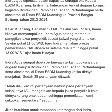
Indra Agus diperiksa dalam kapasitas sebagai eks Kepala
ESDM Kuansing. Ia dimintai keterangan terkait dugaan korupsi
kegiatan Bimtek dan Pembinaan Bidang Pertambangan serta
akselerasi di Dinas ESDM Kuansing ke Provinsi Bangka
Belitung tahun 2013-2014.
Kajari Kuansing, Hadiman SH MH melalui Kasi Pidsus, Imam
Hidayat menyampaikan, Indra Agus datang memenuhi
panggilan jaksa penyelidik sesuai jadwal yang ditentukan.
Sekitar pukul 11.00 WIB, baru Indra menjalani proses
pemeriksaan. "IAL diperiksa selama dua jam, hingga pukul
13.00 WIB," ujar Imam Hidayat.
Indra Agus sempat diberi pertanyaan terkait tupoksinya dan
dugaan korupsi Bimtek dan Pembinaan Bidang Pertambangan
serta akselerasi di Dinas ESDM Kuansing ketika dirinya
menjabat. Sudah 35 pertanyaan dijawab.
"Telah diajukan 35 pertanyaan namun pada pertanyaan
selanjutnya IAL, mengatakan kepada jaksa penyelidik kalau
dirinya kurang enak badan sehingga pemeriksaan kami
cukupkan sementara," sebut Imam.
Jikadibutuhkan untuk tambahan keterangan dari Indra,