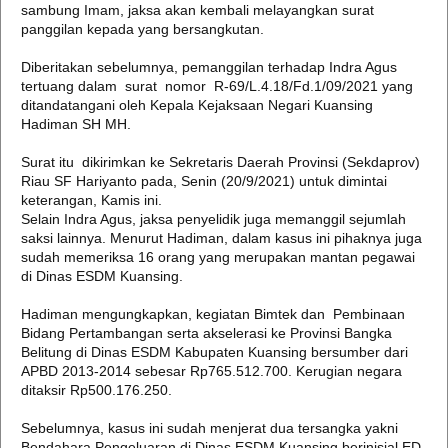
sambung Imam, jaksa akan kembali melayangkan surat
panggilan kepada yang bersangkutan.
Diberitakan sebelumnya, pemanggilan terhadap Indra Agus
tertuang dalam surat nomor R-69/L.4.18/Fd.1/09/2021 yang
ditandatangani oleh Kepala Kejaksaan Negari Kuansing
Hadiman SH MH.
Surat itu dikirimkan ke Sekretaris Daerah Provinsi (Sekdaprov)
Riau SF Hariyanto pada, Senin (20/9/2021) untuk dimintai
keterangan, Kamis ini.
Selain Indra Agus, jaksa penyelidik juga memanggil sejumlah
saksi lainnya. Menurut Hadiman, dalam kasus ini pihaknya juga
sudah memeriksa 16 orang yang merupakan mantan pegawai
di Dinas ESDM Kuansing.
Hadiman mengungkapkan, kegiatan Bimtek dan Pembinaan
Bidang Pertambangan serta akselerasi ke Provinsi Bangka
Belitung di Dinas ESDM Kabupaten Kuansing bersumber dari
APBD 2013-2014 sebesar Rp765.512.700. Kerugian negara
ditaksir Rp500.176.250.
Sebelumnya, kasus ini sudah menjerat dua tersangka yakni
Bendahara Pengeluaran di Dinas ESDM Kuansing berinisial ED