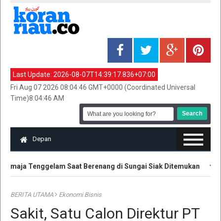
Last Update:
2026-08-07T14:39:17.836+07:00
Fri Aug 07 2026 08:04:46 GMT+0000 (Coordinated Universal
Time)8:04:46 AM
Depan
emaja Tenggelam Saat Berenang di Sungai Siak Ditemukan
Ha
BERITA UTAMA
Ekonomi Bisnis
Sakit, Satu Calon Direktur PT