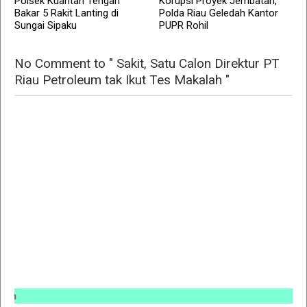
Polsek Kuantan Tengah
Korupsi Proyek Jembatan,
Bakar 5 Rakit Lanting di
Polda Riau Geledah Kantor
Sungai Sipaku
PUPR Rohil
No Comment to " Sakit, Satu Calon Direktur PT
Riau Petroleum tak Ikut Tes Makalah "
INFO P