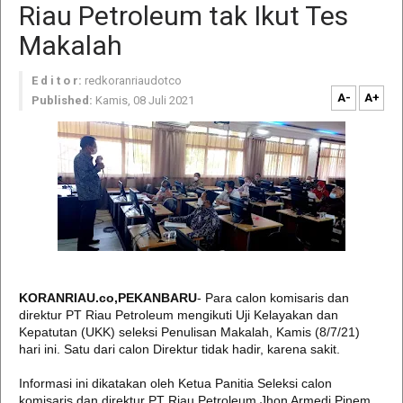
Riau Petroleum tak Ikut Tes
Makalah
E d i t o r:
redkoranriaudotco
A-
A+
Published:
Kamis, 08 Juli 2021
KORANRIAU.co,PEKANBARU
- Para calon komisaris dan
direktur PT Riau Petroleum mengikuti Uji Kelayakan dan
Kepatutan (UKK) seleksi Penulisan Makalah, Kamis (8/7/21)
hari ini. Satu dari calon Direktur tidak hadir, karena sakit.
Informasi ini dikatakan oleh Ketua Panitia Seleksi calon
komisaris dan direktur PT Riau Petroleum Jhon Armedi Pinem.