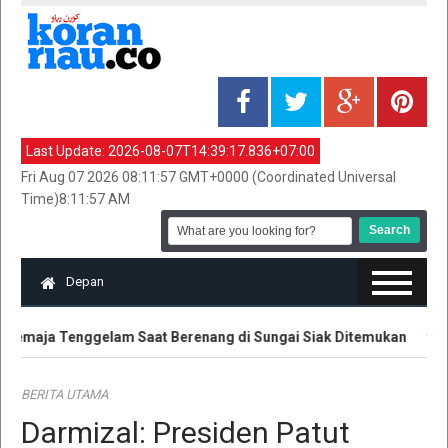
Last Update:
2026-08-07T14:39:17.836+07:00
Fri Aug 07 2026 08:11:57 GMT+0000 (Coordinated Universal
Time)8:11:57 AM
Depan
emaja Tenggelam Saat Berenang di Sungai Siak Ditemukan
Ha
BERITA UTAMA
Darmizal: Presiden Patut