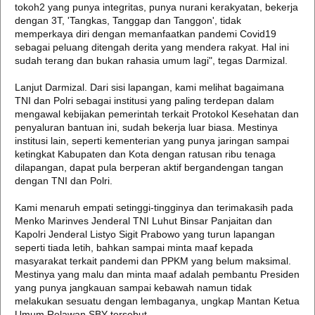
tokoh2 yang punya integritas, punya nurani kerakyatan, bekerja
dengan 3T, 'Tangkas, Tanggap dan Tanggon', tidak
memperkaya diri dengan memanfaatkan pandemi Covid19
sebagai peluang ditengah derita yang mendera rakyat. Hal ini
sudah terang dan bukan rahasia umum lagi", tegas Darmizal.
Lanjut Darmizal. Dari sisi lapangan, kami melihat bagaimana
TNI dan Polri sebagai institusi yang paling terdepan dalam
mengawal kebijakan pemerintah terkait Protokol Kesehatan dan
penyaluran bantuan ini, sudah bekerja luar biasa. Mestinya
institusi lain, seperti kementerian yang punya jaringan sampai
ketingkat Kabupaten dan Kota dengan ratusan ribu tenaga
dilapangan, dapat pula berperan aktif bergandengan tangan
dengan TNI dan Polri.
Kami menaruh empati setinggi-tingginya dan terimakasih pada
Menko Marinves Jenderal TNI Luhut Binsar Panjaitan dan
Kapolri Jenderal Listyo Sigit Prabowo yang turun lapangan
seperti tiada letih, bahkan sampai minta maaf kepada
masyarakat terkait pandemi dan PPKM yang belum maksimal.
Mestinya yang malu dan minta maaf adalah pembantu Presiden
yang punya jangkauan sampai kebawah namun tidak
melakukan sesuatu dengan lembaganya, ungkap Mantan Ketua
Umum Relawan SBY tersebut.