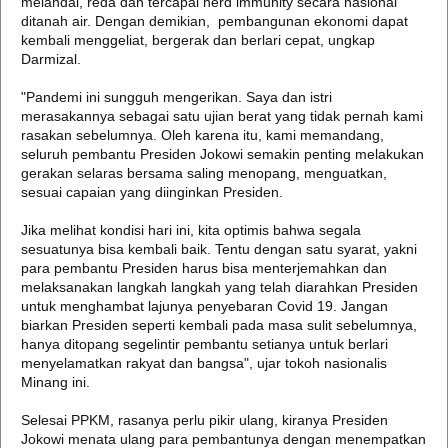
melandai, reda dan tercapai herd immunity secara nasional
ditanah air. Dengan demikian, pembangunan ekonomi dapat
kembali menggeliat, bergerak dan berlari cepat, ungkap
Darmizal.
"Pandemi ini sungguh mengerikan. Saya dan istri
merasakannya sebagai satu ujian berat yang tidak pernah kami
rasakan sebelumnya. Oleh karena itu, kami memandang,
seluruh pembantu Presiden Jokowi semakin penting melakukan
gerakan selaras bersama saling menopang, menguatkan,
sesuai capaian yang diinginkan Presiden.
Jika melihat kondisi hari ini, kita optimis bahwa segala
sesuatunya bisa kembali baik. Tentu dengan satu syarat, yakni
para pembantu Presiden harus bisa menterjemahkan dan
melaksanakan langkah langkah yang telah diarahkan Presiden
untuk menghambat lajunya penyebaran Covid 19. Jangan
biarkan Presiden seperti kembali pada masa sulit sebelumnya,
hanya ditopang segelintir pembantu setianya untuk berlari
menyelamatkan rakyat dan bangsa", ujar tokoh nasionalis
Minang ini.
Selesai PPKM, rasanya perlu pikir ulang, kiranya Presiden
Jokowi menata ulang para pembantunya dengan menempatkan