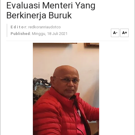
Evaluasi Menteri Yang
Berkinerja Buruk
E d i t o r:
redkoranriaudotco
A-
A+
Published:
Minggu, 18 Juli 2021