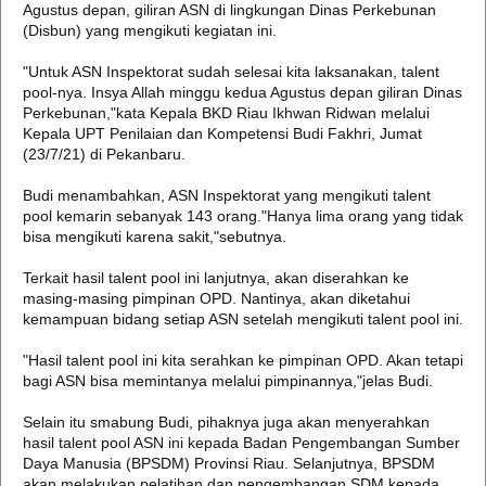
Agustus depan, giliran ASN di lingkungan Dinas Perkebunan
(Disbun) yang mengikuti kegiatan ini.
"Untuk ASN Inspektorat sudah selesai kita laksanakan, talent
pool-nya. Insya Allah minggu kedua Agustus depan giliran Dinas
Perkebunan,"kata Kepala BKD Riau Ikhwan Ridwan melalui
Kepala UPT Penilaian dan Kompetensi Budi Fakhri, Jumat
(23/7/21) di Pekanbaru.
Budi menambahkan, ASN Inspektorat yang mengikuti talent
pool kemarin sebanyak 143 orang."Hanya lima orang yang tidak
bisa mengikuti karena sakit,"sebutnya.
Terkait hasil talent pool ini lanjutnya, akan diserahkan ke
masing-masing pimpinan OPD. Nantinya, akan diketahui
kemampuan bidang setiap ASN setelah mengikuti talent pool ini.
"Hasil talent pool ini kita serahkan ke pimpinan OPD. Akan tetapi
bagi ASN bisa memintanya melalui pimpinannya,"jelas Budi.
Selain itu smabung Budi, pihaknya juga akan menyerahkan
hasil talent pool ASN ini kepada Badan Pengembangan Sumber
Daya Manusia (BPSDM) Provinsi Riau. Selanjutnya, BPSDM
akan melakukan pelatihan dan pengembangan SDM kepada