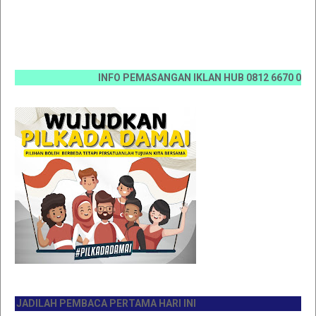
INFO PEMASANGAN IKLAN HUB 0812 6670 0070 / 081
JADILAH PEMBACA PERTAMA HARI INI