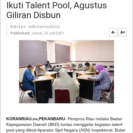
Ikuti Talent Pool, Agustus
Giliran Disbun
E d i t o r:
redkoranriaudotco
A-
A+
Published:
Jumat, 23 Juli 2021
KORANRIAU.co,PEKANBARU
- Pemprov Riau melalui Badan
Kepegawaian Daerah (BKD) tuntas menggelar kegiatan talent
pool yang diikuti Aparatur Sipil Negara (ASN) Inspektorat. Bulan