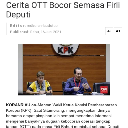
Cerita OTT Bocor Semasa Firli
Deputi
E d i t o r:
redkoranriaudotco
A-
A+
Published:
Rabu, 16 Juni 2021
KORANRIAU.co
-Mantan Wakil Ketua Komisi Pemberantasan
Korupsi (KPK), Saut Situmorang, mengungkapkan dirinya
bersama empat pimpinan lain sempat menerima informasi
mengenai banyaknya dugaan kebocoran operasi tangkap
tangan (OTT) pada masa Firli Bahuri menjabat sebagai Deputi