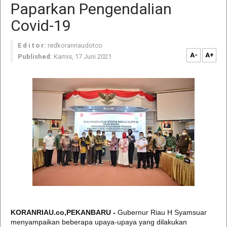
Paparkan Pengendalian
Covid-19
E d i t o r:
redkoranriaudotco
A-
A+
Published:
Kamis, 17 Juni 2021
KORANRIAU.co,PEKANBARU -
Gubernur Riau H Syamsuar
menyampaikan beberapa upaya-upaya yang dilakukan