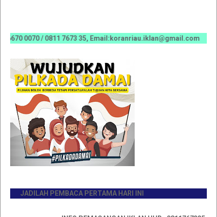
 0070 / 0811 7673 35, Email:koranriau.iklan@gmail.com
JADILAH PEMBACA PERTAMA HARI INI