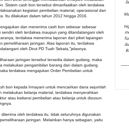
Se
n. Sistem cash bon tersebut dimanfaatkan oleh terdakwa
aksanakan kegiatan pembelian material, operasional dan
Ma
a. Itu dilakukan dalam tahun 2012 hingga 2016.
te
 mengajukan dan menerima cash bon sebesar sebesar
 sendiri oleh terdakwa maupun yang ditandatangani oleh
me
ranya, terdakwa menerima laporan dari piket lapangan
Tu
n pemeliharaan jaringan. Atas laporan itu, terdakwa
du
ndatangani oleh Dirut PD Tuah Sekata,"jelasnya.
B
liharaan jaringan tersebut tersedia dalam gudang, maka
wa melakukan pengambilan barang dari dalam gudang.
, maka terdakwa mengajukan Order Pembelian untuk
cash bon kepada Irmayani untuk mencairkan dana sejumlah
ah melakukan belanja material, terdakwa menyerahkan
tur atau kwitansi pembelian atau belanja untuk disusun
angnya.
diterima oleh terdakwa itu, tidak seluruhnya digunakan
 pemeliharaan jaringan. Melainkan hanya sebagian, yaitu