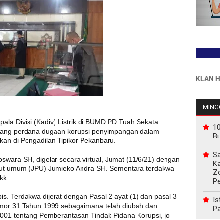
INFO PEMASANGAN IKLAN HUB : 081
MINGG
ala Divisi (Kadiv) Listrik di BUMD PD Tuah Sekata
10
sidang perdana dugaan korupsi penyimpangan dalam
B
ikan di Pengadilan Tipikor Pekanbaru.
Sa
swara SH, digelar secara virtual, Jumat (11/6/21) dengan
Ka
ut umum (JPU) Jumieko Andra SH. Sementara terdakwa
Z
kk.
P
s. Terdakwa dijerat dengan Pasal 2 ayat (1) dan pasal 3
Is
mor 31 Tahun 1999 sebagaimana telah diubah dan
Pa
01 tentang Pemberantasan Tindak Pidana Korupsi, jo