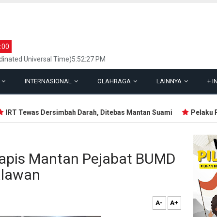
:00
inated Universal Time)5:52:27 PM
L
INTERNASIONAL
OLAHRAGA
LAINNYA
+
I
RT Tewas Dersimbah Darah, Ditebas Mantan Suami
Pelaku Pene
rlapis Mantan Pejabat BUMD
alawan
A-
A+