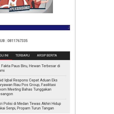
JADILAH PEMBACA PERTAMA HARI 
1767335
U INI
TERBARU
ARSIP BERITA
 Fakta Paus Biru, Hewan Terbesar di
umi
id Iqbal Respons Cepat Aduan Eks
ryawan Riau Pos Group, Fasilitasi
oom Meeting Bahas Tunggakan
esangon
tri Polisi di Medan Tewas Akhiri Hidup
kai Senpi, Propam Turun Tangan