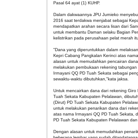
Pasal 64 ayat (1) KUHP.
Dalam dakwaannya JPU Jumieko menyebutka
2016 saat terdakwa menjabat sebagai Kepal
mendapatkan arahan secara lisan dari Sa
untuk membantu Daman selaku Bagian Pem
kelistrikan pada perusahaan pelat merah it
"Dana yang diperuntukkan dalam melaksana
Kepri Cabang Pangkalan Kerinci atas na
alasan untuk memudahkan pencairan dana,
melakukan pembukaan rekening tabungan B
Irmayani QQ PD Tuah Sekata sebagai pen
sewaktu-waktu dibutuhkan,"kata jaksa.
Untuk mencairkan dana dari rekening Giro
Tuah Sekata Kabupaten Pelalawan, dibutu
(Dirut) PD Tuah Sekata Kabupaten Pelala
untuk melakukan penarikan dana dari reke
atas nama Irmayani QQ PD Tuah Sekata, dib
PD Tuah Sekata Kabupaten Pelalawan dan 
Dengan alasan untuk memudahkan penarika
beberapa lembar yang sudah ditandatanga