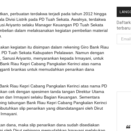
LANGG
n, perbuatan terdakwa terjadi pada tahun 2012 hingga
a Divisi Listrik pada PD Tuah Sekata. Awalnya, terdakwa
Daftar
nusi Ariyanto selaku Manager Keuangan PD Tuah Sekata
terbaru
belian dalam melaksanakan kegiatan pembelian material
u.
kan kegiatan itu disimpan dalam rekening Giro Bank Riau
ma PD Tuah Sekata Kabupaten Pelalawan. Namun dengan
 Sanusi Ariyanto, menyarankan kepada Irmayani, untuk
ank Riau Kepri Cabang Pangkalan Kerinci atas nama
gganti brankas untuk memudahkan penarikan dana
 Bank Riau Kepri Cabang Pangkalan Kerinci atas nama PD
hkan cek dengan spesimen tanda tangan Direktur Utama
wan dan Irmayani selaku Bagian Keuangan. Sementara
ning tabungan Bank Riau Kepri Cabang Pangkalan Kerinci
utuhkan slip penarikan yang ditandatangani oleh Dirut
Irmayani.
n dana, maka slip penarikan dana sudah disediakan
ni oleh Dirut sehingga memudahkan Irmayani melakukan