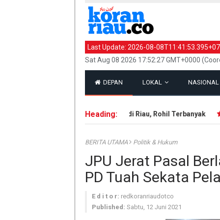
Last Update:
2026-08-08T11:41:53.395+07
Sat Aug 08 2026 17:52:27 GMT+0000 (Coord
DEPAN
LOKAL
NASIONA
Heading:
143 Hotspot Terdeteksi di Riau, Rohil Terbanyak
I
BERITA UTAMA
Politik & Hukum
JPU Jerat Pasal Be
PD Tuah Sekata Pel
E d i t o r:
redkoranriaudotco
Published:
Sabtu, 12 Juni 2021