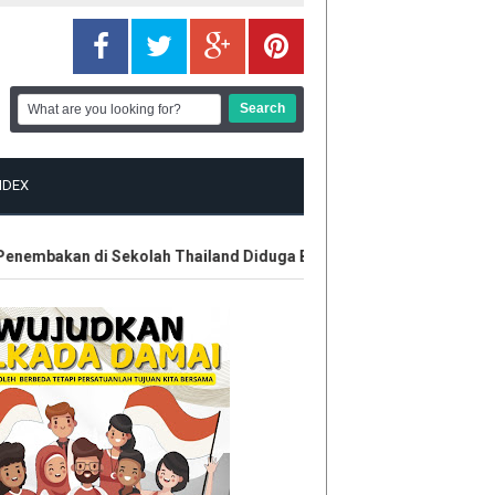
NDEX
mbakan di Sekolah Thailand Diduga Belajar dari Internet
Kont