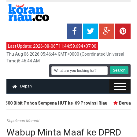
Last Update:
2026-08-06T11:44:59.694+07:00
Thu Aug 06 2026 05:46:44 GMT+0000 (Coordinated Universal
Time)5:46:44 AM
Depan
500 Bibit Pohon Sempena HUT ke-69 Provinsi Riau
Beruang Se
Kepulauan Meranti
Wabup Minta Maaf ke DPRD