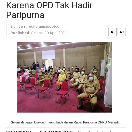
Karena OPD Tak Hadir
Paripurna
E d i t o r:
redkoranriaudotco
A-
A+
Published:
Selasa, 20 April 2021
Sejumlah pejaat Eselon III yang hadir dalam Rapat Paripurna DPRD Meranti