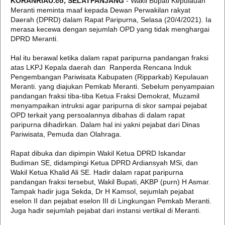
KORANRIAU.co, SELATPANJANG
- Wakil Bupati Kepulauan
Meranti meminta maaf kepada Dewan Perwakilan rakyat
Daerah (DPRD) dalam Rapat Paripurna, Selasa (20/4/2021). Ia
merasa kecewa dengan sejumlah OPD yang tidak menghargai
DPRD Meranti.
Hal itu berawal ketika dalam rapat paripurna pandangan fraksi
atas LKPJ Kepala daerah dan Ranperda Rencana Induk
Pengembangan Pariwisata Kabupaten (Ripparkab) Kepulauan
Meranti. yang diajukan Pemkab Meranti. Sebelum penyampaian
pandangan fraksi tiba-tiba Ketua Fraksi Demokrat, Muzamil
menyampaikan intruksi agar paripurna di skor sampai pejabat
OPD terkait yang persoalannya dibahas di dalam rapat
paripurna dihadirkan. Dalam hal ini yakni pejabat dari Dinas
Pariwisata, Pemuda dan Olahraga.
Rapat dibuka dan dipimpin Wakil Ketua DPRD Iskandar
Budiman SE, didampingi Ketua DPRD Ardiansyah MSi, dan
Wakil Ketua Khalid Ali SE. Hadir dalam rapat paripurna
pandangan fraksi tersebut, Wakil Bupati, AKBP (purn) H Asmar.
Tampak hadir juga Sekda, Dr H Kamsol, sejumlah pejabat
eselon II dan pejabat eselon III di Lingkungan Pemkab Meranti.
Juga hadir sejumlah pejabat dari instansi vertikal di Meranti.