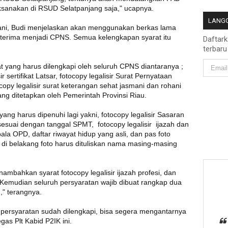
aksanakan di RSUD Selatpanjang saja," ucapnya.
LANGG
hani, Budi menjelaskan akan menggunakan berkas lama
diterima menjadi CPNS. Semua kelengkapan syarat itu
Daftar
terbaru
t yang harus dilengkapi oleh seluruh CPNS diantaranya ;
r sertifikat Latsar, fotocopy legalisir Surat Pernyataan
opy legalisir surat keterangan sehat jasmani dan rohani
 ditetapkan oleh Pemerintah Provinsi Riau.
 yang harus dipenuhi lagi yakni, fotocopy legalisir Sasaran
sesuai dengan tanggal SPMT, fotocopy legalisir ijazah dan
epala OPD, daftar riwayat hidup yang asli, dan pas foto
di belakang foto harus dituliskan nama masing-masing
ambahkan syarat fotocopy legalisir ijazah profesi, dan
. Kemudian seluruh persyaratan wajib dibuat rangkap dua
," terangnya.
 persyaratan sudah dilengkapi, bisa segera mengantarnya
egas Plt Kabid P2IK ini.