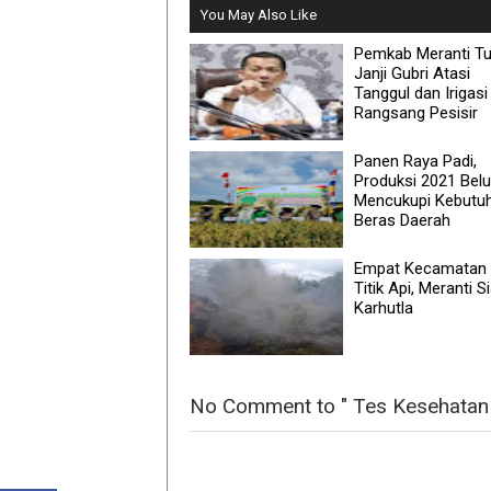
You May Also Like
Pemkab Meranti T
Janji Gubri Atasi
Tanggul dan Irigasi 
Rangsang Pesisir
Panen Raya Padi,
Produksi 2021 Bel
Mencukupi Kebutu
Beras Daerah
Empat Kecamatan
Titik Api, Meranti S
Karhutla
No Comment to " Tes Kesehatan 