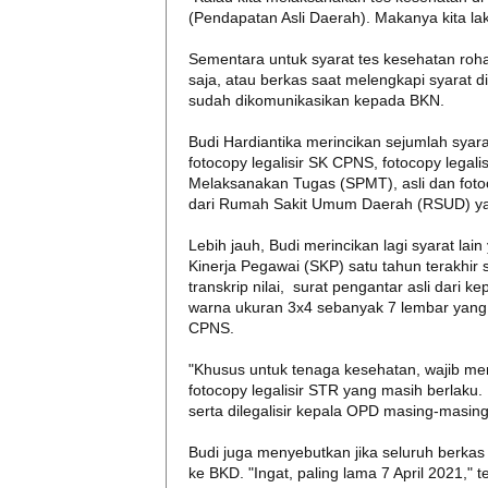
(Pendapatan Asli Daerah). Makanya kita l
Sementara untuk syarat tes kesehatan ro
saja, atau berkas saat melengkapi syarat 
sudah dikomunikasikan kepada BKN.
Budi Hardiantika merincikan sejumlah syara
fotocopy legalisir SK CPNS, fotocopy legalisi
Melaksanakan Tugas (SPMT), asli dan fotoc
dari Rumah Sakit Umum Daerah (RSUD) yang
Lebih jauh, Budi merincikan lagi syarat lain
Kinerja Pegawai (SKP) satu tahun terakhir 
transkrip nilai, surat pengantar asli dari k
warna ukuran 3x4 sebanyak 7 lembar yang 
CPNS.
"Khusus untuk tenaga kesehatan, wajib men
fotocopy legalisir STR yang masih berlaku
serta dilegalisir kepala OPD masing-masing
Budi juga menyebutkan jika seluruh berkas
ke BKD. "Ingat, paling lama 7 April 2021," t