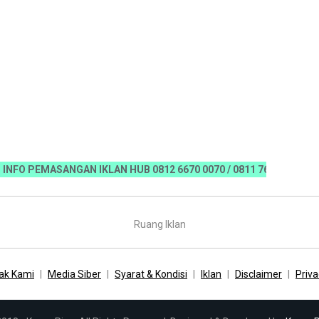
PEMASANGAN IKLAN HUB 0812 6670 0070 / 0811 7673 35, Email:kor
Ruang Iklan
ak Kami
Media Siber
Syarat & Kondisi
Iklan
Disclaimer
Priva