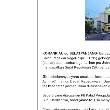
KORANRIAU.co,SELATPANJANG
- Berba
Calon Pegawai Negeri Sipil (CPNS) golonga
(Latsar) atau disebut juga Latihan pra Jaba
mendapatkan Surat Keputusan (SK) pengan
Jika sebelumnya syarat untuk tes kesehata
Achmad), namun Badan Kepegawaian Daera
tes kesehatan jasmani akan dilaksanakan 
Seperti yang ditegaskan Plt Kabid Pengad
Budi Hardiantika, Ahad (4/4/2021). Ia men
"Kalau kita melaksanakan tes kesehatan 