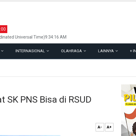
:00
inated Universal Time)9:34:16 AM
L
INTERNASIONAL
OLAHRAGA
LAINNYA
+
I
t SK PNS Bisa di RSUD
A-
A+