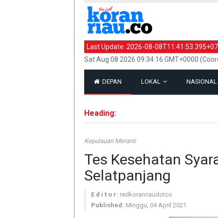
Last Update:
2026-08-08T11:41:53.395+07
Sat Aug 08 2026 09:34:16 GMT+0000 (Coord
DEPAN
LOKAL
NASIONA
Heading:
Kepulauan Meranti
Tes Kesehatan Syara
Selatpanjang
E d i t o r:
redkoranriaudotco
Published:
Minggu, 04 April 2021