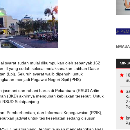
JADILAH PEMBACA P
INFO PEMASANGAN I
gai syarat sudah mulai dikumpulkan oleh sebanyak 162
MINGG
n III yang sudah selesai melaksanakan Latihan Dasar
tan (Lpj). Seluruh syarat wajib dipenuhi untuk
10
gkatan menjadi Pegawai Negeri Sipil (PNS).
B
n jasmani dan rohani harus di Pekanbaru (RSUD Arifin
Sa
h (BKD) akhirnya mengubah kebijakan tersebut. Untuk
Ka
Z
di RSUD Selatpanjang.
P
aan, Pemberhentian, dan Informasi Kepegawaian (P2IK),
Is
yebutkan jadwal untuk tes kesehatan sedang disusun.
Pa
di RSUD Selatpanjang, tentunya akan mendatangkan PAD