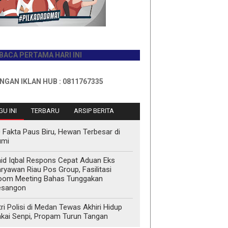
ERTAMA HARI INI
KLAN HUB : 0811767335
U INI
TERBARU
ARSIP BERITA
 Fakta Paus Biru, Hewan Terbesar di
umi
id Iqbal Respons Cepat Aduan Eks
ryawan Riau Pos Group, Fasilitasi
oom Meeting Bahas Tunggakan
esangon
tri Polisi di Medan Tewas Akhiri Hidup
kai Senpi, Propam Turun Tangan