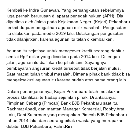
Kembali ke Indra Gunawan. Yang bersangkutan sebelumnya
juga pernah berurusan di aparat penegak hukum (APH). Dia
diperiksa oleh Jaksa pada Kejaksaan Negeri (Kejari) Pekanbaru
terkait dugaan pengalihan agunan milik nasabah. Pengusutan
itu dilakukan pada medio 2019 lalu. Belakangan pengusutan
tidak dilanjutkan, karena agunan itu telah dikembalikan.
Agunan itu sejatinya untuk mengcover kredit seorang debitur
senilai Rp2 miliar yang dicairkan pada 2014 lalu. Di tengah
jalan, agunan itu dialihkan ke pihak lain. Sayangnya,
pembayaran angsuran kredit tersebut tidak berjalan mulus.
Saat macet itulah timbul masalah. Dimana pihak bank tidak bisa
mengeksekusi agunan itu karena sudah atas nama orang lain.
Dalam penanganannya, Kejari Pekanbaru telah melakukan
proses klarifikasi terhadap sejumlah pihak. Di antaranya,
Pimpinan Cabang (Pimcab) Bank BJB Pekanbaru saat itu,
Rachmat Abadi, dan mantan Manager Komersial, Robby Arta.
Lalu, Dani Sutarman yang merupakan Pimcab BJB Pekanbaru
tahun 2014 lalu, dan seorang pihak swasta yang merupakan
debitur BJB Pekanbaru, Fahri
.Riri