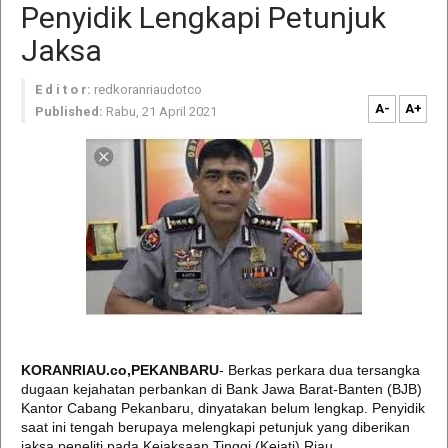
Penyidik Lengkapi Petunjuk
Jaksa
E d i t o r:
redkoranriaudotco
A-
A+
Published:
Rabu, 21 April 2021
KORANRIAU.co,PEKANBARU
- Berkas perkara dua tersangka
dugaan kejahatan perbankan di Bank Jawa Barat-Banten (BJB)
Kantor Cabang Pekanbaru, dinyatakan belum lengkap. Penyidik
saat ini tengah berupaya melengkapi petunjuk yang diberikan
jaksa peneliti pada Kejaksaan Tinggi (Kejati) Riau.