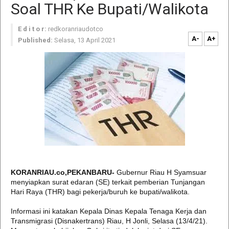
Soal THR Ke Bupati/Walikota
E d i t o r:
redkoranriaudotco
A-
A+
Published:
Selasa, 13 April 2021
KORANRIAU.co,PEKANBARU-
Gubernur Riau H Syamsuar
menyiapkan surat edaran (SE) terkait pemberian Tunjangan
Hari Raya (THR) bagi pekerja/buruh ke bupati/walikota.
Informasi ini katakan Kepala Dinas Kepala Tenaga Kerja dan
Transmigrasi (Disnakertrans) Riau, H Jonli, Selasa (13/4/21).