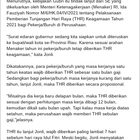
Menurutnya, kebijakan Gubri itu tindak lanjut dari SE yang
dikeluarkan oleh Menteri Ketenagakerjaan (Menaker) RI, Ida
Fauziyah Nomor M/6/HK.04/IV/2021 tentang Pelaksanaan
Pemberian Tunjangan Hari Raya (THR) Keagamaan Tahun
2021 bagi Pekerja/Buruh di Perusahaan.
"Surat edaran gubernur sedang kita siapkan untuk diteruskan
ke bupati/wali kota se-Provinsi Riau. Karena sesuai arahan
Menaker tahun ini pekerja/buruh tetap diberikan THR
keagamaan," kata Jonli.
Dikatakannya, para pekerja/buruh yang masa kerjanya satu
tahun keatas wajib diberikan THR sebesar satu bulan gaji.
Sedangkan bagi pekerja/buruh masa kerjanya kurang dari satu
tahun, lanjut Jonli, maka THR diberikan secara proposional.
"Misalnya dia kerja baru delapan bulan, maka THR diberikan
sesuai dengan perhitungan masa kerja dibagi 12 bulan,
kemudian dikali satu bulan upah. Tapi kalau masa kerja diatas
setahun, maka perusahaan wajib memberi THR sebulan
gaji,"jelasnya.
THR itu lanjut Jonli, wajib diberikan paling lambat 7 hari
sebelum hari raya Idul Fitri. Meski begitu, Jonli menyatakan