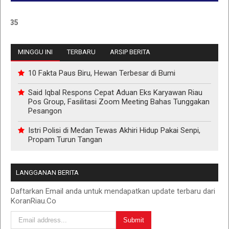
INFO
MINGGU INI
TERBARU
ARSIP BERITA
10 Fakta Paus Biru, Hewan Terbesar di Bumi
Said Iqbal Respons Cepat Aduan Eks Karyawan Riau
Pos Group, Fasilitasi Zoom Meeting Bahas Tunggakan
Pesangon
Istri Polisi di Medan Tewas Akhiri Hidup Pakai Senpi,
Propam Turun Tangan
LANGGANAN BERITA
Daftarkan Email anda untuk mendapatkan update terbaru dari
KoranRiau.Co