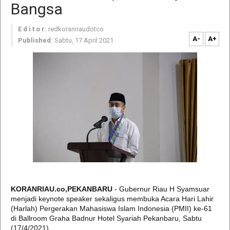
Bangsa
E d i t o r:
redkoranriaudotco
A-
A+
Published:
Sabtu, 17 April 2021
KORANRIAU.co,PEKANBARU
- Gubernur Riau H Syamsuar
menjadi keynote speaker sekaligus membuka Acara Hari Lahir
(Harlah) Pergerakan Mahasiswa Islam Indonesia (PMII) ke-61
di Ballroom Graha Badnur Hotel Syariah Pekanbaru, Sabtu
(17/4/2021).