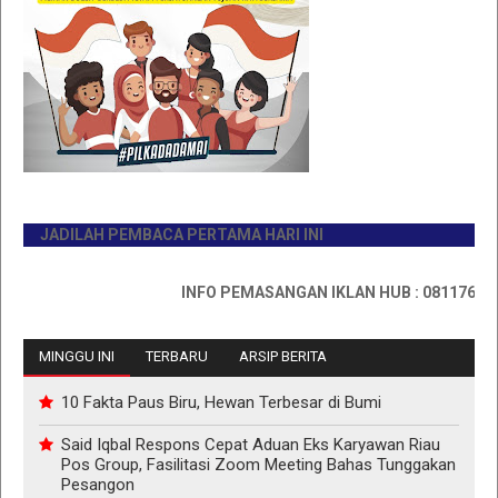
JADILAH PEMBACA PERTAMA HARI INI
INFO PEMASANGAN IKLAN HUB : 0811767335
MINGGU INI
TERBARU
ARSIP BERITA
10 Fakta Paus Biru, Hewan Terbesar di Bumi
Said Iqbal Respons Cepat Aduan Eks Karyawan Riau
Pos Group, Fasilitasi Zoom Meeting Bahas Tunggakan
Pesangon