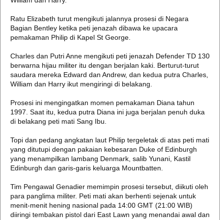
William dan Harry.
Ratu Elizabeth turut mengikuti jalannya prosesi di Negara
Bagian Bentley ketika peti jenazah dibawa ke upacara
pemakaman Philip di Kapel St George.
Charles dan Putri Anne mengikuti peti jenazah Defender TD 130
berwarna hijau militer itu dengan berjalan kaki. Berturut-turut
saudara mereka Edward dan Andrew, dan kedua putra Charles,
William dan Harry ikut mengiringi di belakang.
Prosesi ini mengingatkan momen pemakaman Diana tahun
1997. Saat itu, kedua putra Diana ini juga berjalan penuh duka
di belakang peti mati Sang Ibu.
Topi dan pedang angkatan laut Philip tergeletak di atas peti mati
yang ditutupi dengan pakaian kebesaran Duke of Edinburgh
yang menampilkan lambang Denmark, salib Yunani, Kastil
Edinburgh dan garis-garis keluarga Mountbatten.
Tim Pengawal Genadier memimpin prosesi tersebut, diikuti oleh
para panglima militer. Peti mati akan berhenti sejenak untuk
menit-menit hening nasional pada 14:00 GMT (21:00 WIB)
diiringi tembakan pistol dari East Lawn yang menandai awal dan