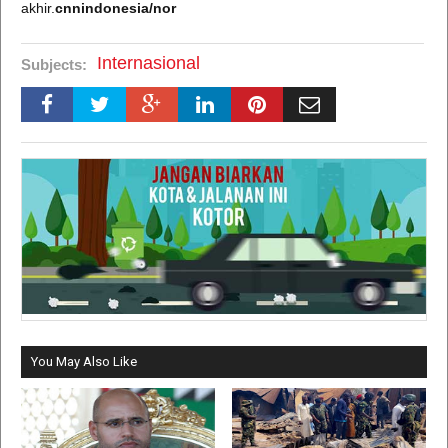
akhir.
cnnindonesia/nor
Internasional
Subjects:
You May Also Like