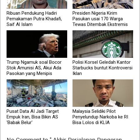
Ribuan Pendukung Hadiri
Presiden Nigeria Kirim
Pemakaman Putra Khadafi,
Pasukan usai 170 Warga
Saif Al Islam
Tewas Ditembak Ekstremis
Trump Ngamuk soal Bocor
Polisi Korsel Geledah Kantor
Stok Amunisi AS, Akui Ada
Starbucks buntut Kontroversi
Pasokan yang Menipis
Iklan
Pusat Data AI Jadi Target
Malaysia Selidiki Pilot
Empuk Iran, Bisa Bikin AS
Penyelundup Narkoba ke RI
'Babak Belur'
Bisa Lolos di KLIA
No Comment to " Akhir Perjalanan Pangeran