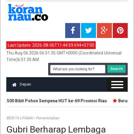
Last Update:
2026-08-06T11:44:59.694+07:00
Thu Aug 06 2026 06:51:35 GMT+0000 (Coordinated Universal
Time)6:51:35 AM
Depan
.500 Bibit Pohon Sempena HUT ke-69 Provinsi Riau
Beruang S
BERITA UTAMA
Pemerintahan
Gubri Berharap Lembaga