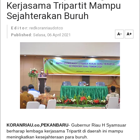
Kerjasama Tripartit Mampu
Sejahterakan Buruh
E d i t o r:
redkoranriaudotco
A-
A+
Published:
Selasa, 06 April 2021
KORANRIAU.co,PEKANBARU
- Gubernur Riau H Syamsuar
berharap lembaga kerjasama Tripartit di daerah ini mampu
meningkatkan kesejahteraan para buruh.