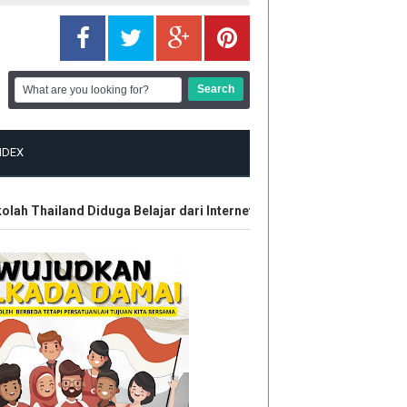
NDEX
 Thailand Diduga Belajar dari Internet
Kontroversi Wasit Bat