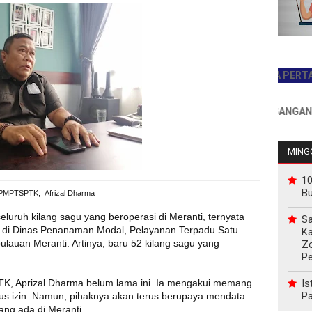
JADILAH PEMBACA PERTAMA HAR
INFO PEMASANGAN IKLAN 
MINGG
10
B
PMPTSPTK, Afrizal Dharma
seluruh kilang sagu yang beroperasi di Meranti, ternyata
Sa
a di Dinas Penanaman Modal, Pelayanan Terpadu Satu
Ka
auan Meranti. Artinya, baru 52 kilang sagu yang
Z
P
Is
K, Aprizal Dharma belum lama ini. Ia mengakui memang
Pa
us izin. Namun, pihaknya akan terus berupaya mendata
ang ada di Meranti.