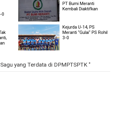
PT Bumi Meranti
Kembali Diaktifkan
6-0
Kejurda U-14, PS
Tak
Meranti "Gulai" PS Rohil
nti,
3-0
kan
g Sagu yang Terdata di DPMPTSPTK "