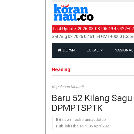
Last Update:
2026-08-08T05:49:45.422+07
Sat Aug 08 2026 02:51:54 GMT+0000 (Coord
DEPAN
LOKAL
NASIONA
Heading:
Kepulauan Meranti
Baru 52 Kilang Sagu
DPMPTSPTK
E d i t o r:
redkoranriaudotco
Published:
Senin, 05 April 2021