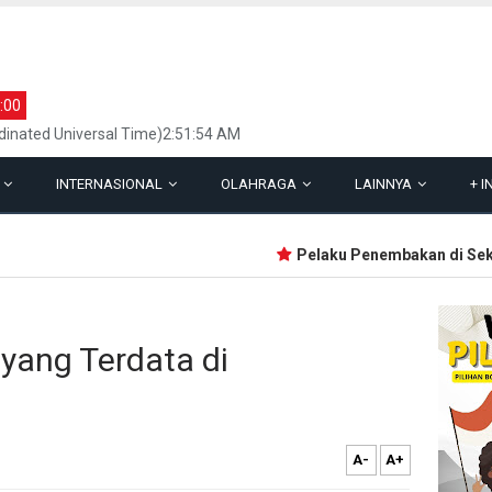
:00
inated Universal Time)2:51:54 AM
L
INTERNASIONAL
OLAHRAGA
LAINNYA
+
I
Pelaku Penembakan di Sekolah
 yang Terdata di
A-
A+