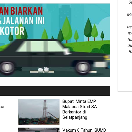
Se
Ma
te
me
Tu
du
B
Bupati Minta EMP
tus
Malacca Strait SA
Berkantor di
Selatpanjang
Vakum 6 Tahun, BUMD