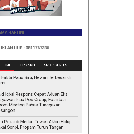
I INI
HUB : 0811767335
U INI
TERBARU
ARSIP BERITA
 Fakta Paus Biru, Hewan Terbesar di
umi
id Iqbal Respons Cepat Aduan Eks
ryawan Riau Pos Group, Fasilitasi
oom Meeting Bahas Tunggakan
esangon
tri Polisi di Medan Tewas Akhiri Hidup
kai Senpi, Propam Turun Tangan