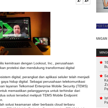
A-
A+
JADILAH PEMBACA PERTAMA HARI 
INFO PEMASANGAN IKLAN HU
MINGG
10
is kemitraan dengan Lookout, Inc., perusahaan
B
an proteksi dan mendukung transformasi digital
Sa
istem digital, perangkat dan aplikasi seluler telah menjadi
Ka
gaya hidup digital. Sebagai perusahaan telekomunikasi
Z
kan layanan Telkomsel Enterprise Mobile Security (TEMS)
P
ntuk memastikan pelanggannya untuk terhindar dari
ua solusi tersebut meliputi TEMS Mobile Endpoint
Is
n.
Pa
alah solusi keamanan siber berbasis cloud terbaru