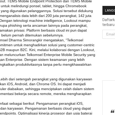
out. TEMS Mobile Endpoint Protection dan TEMS Mobile
untuk melindungi ponsel, tablet, hingga Chromebook
LANGG
yang digunakan pelanggannya. Solusi tersebut didukung
nganalisis data lebih dari 200 juta perangkat, 142 juta
Daftar
i. Dengan teknologi machine intelligence, Lookout mampu
terbaru
pa phishing serta ancaman lainnya pada perangkat,
amakan privasi. Platform berbasis cloud ini pun dapat
g belum pernah ditemukan sebelumnya.
msel Dharma Simorangkir mengatakan, “Telkomsel
komitmen untuk menghadirkan solusi yang customer-centric
 B2B maupun B2C. Kini, melalui kolaborasi dengan Lookout,
 meluncurkan Telkomsel Enterprise Mobile Security yang
n Enterprise. Dengan sistem keamanan yang lebih
ingkatkan produktivitasnya tanpa perlu mengkhawatirkan
Lebih dari setengah perangkat yang digunakan karyawan
kan iOS, Android, dan Chrome OS. Ini dapat menjadi
uler diabaikan, sehingga menciptakan celah dalam sistem
lementasi bekerja secara remote, mereka mengharapkan
nfaat sebagai berikut: Pengamanan perangkat iOS,
 dan karyawan. Pengamanan berbasis cloud yang dapat
 endpoints. Optimalisasi kinerja prosesor dan usia baterai