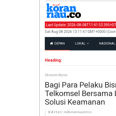
Last Update:
2026-08-08T11:41:53.395+07
Sat Aug 08 2026 13:11:47 GMT+0000 (Coord
DEPAN
LOKAL
NASIONA
Heading:
Ekonomi Bisnis
Bagi Para Pelaku Bi
Telkomsel Bersama 
Solusi Keamanan
E d i t o r:
redkoranriaudotco