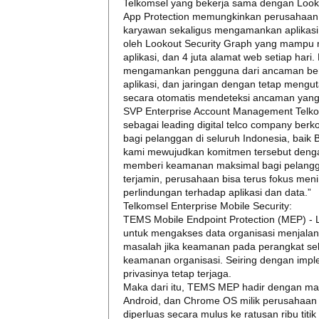
Telkomsel yang bekerja sama dengan Look
App Protection memungkinkan perusahaan 
karyawan sekaligus mengamankan aplikasi 
oleh Lookout Security Graph yang mampu me
aplikasi, dan 4 juta alamat web setiap har
mengamankan pengguna dari ancaman beru
aplikasi, dan jaringan dengan tetap mengut
secara otomatis mendeteksi ancaman yan
SVP Enterprise Account Management Telko
sebagai leading digital telco company ber
bagi pelanggan di seluruh Indonesia, baik
kami mewujudkan komitmen tersebut dengan
memberi keamanan maksimal bagi pelangga
terjamin, perusahaan bisa terus fokus men
perlindungan terhadap aplikasi dan data.”
Telkomsel Enterprise Mobile Security:
TEMS Mobile Endpoint Protection (MEP) - 
untuk mengakses data organisasi menjalan
masalah jika keamanan pada perangkat sel
keamanan organisasi. Seiring dengan imp
privasinya tetap terjaga.
Maka dari itu, TEMS MEP hadir dengan ma
Android, dan Chrome OS milik perusahaan
diperluas secara mulus ke ratusan ribu titik