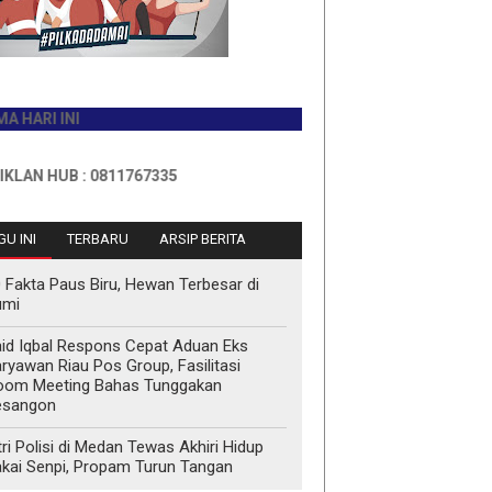
INI
B : 0811767335
U INI
TERBARU
ARSIP BERITA
 Fakta Paus Biru, Hewan Terbesar di
umi
id Iqbal Respons Cepat Aduan Eks
ryawan Riau Pos Group, Fasilitasi
oom Meeting Bahas Tunggakan
esangon
tri Polisi di Medan Tewas Akhiri Hidup
kai Senpi, Propam Turun Tangan