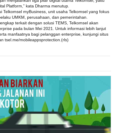
gan menjalankan tiga pilar digital utama Telkomsel, yaitu
igital Platform,” kata Dharma menutup.
Telkomsel myBusiness, unit usaha Telkomsel yang fokus
 pelaku UMKM, perusahaan, dan pemerintahan.
lengkap terkait dengan solusi TEMS, Telkomsel akan
rise pada bulan Mei 2021. Untuk informasi lebih lanjut
manfaatnya bagi pelanggan enterprise, kunjungi situs
an tsel.me/mobileappsprotection.(rls)