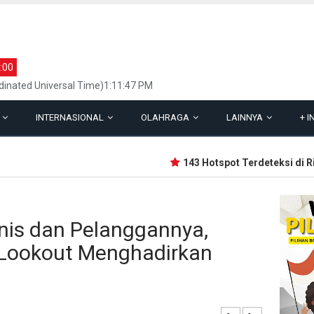
:00
inated Universal Time)1:11:47 PM
L
INTERNASIONAL
OLAHRAGA
LAINNYA
+
I
143 Hotspot Terdeteksi di Riau,
snis dan Pelanggannya,
Lookout Menghadirkan