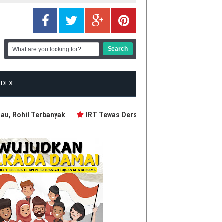
NDEX
 Rohil Terbanyak
IRT Tewas Dersimbah Darah, Ditebas Mantan