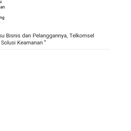
i
dan
h
ang
ku Bisnis dan Pelanggannya, Telkomsel
Solusi Keamanan "