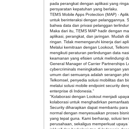
pada perangkat dengan aplikasi yang rin
persyaratan kepatuhan yang berlaku.
TEMS Mobile Apps Protection (MAP) - Aplik
untuk berinteraksi dengan pelanggannya. Se
bahwa data dan privasi pelanggan terlindu
Maka dari itu, TEMS MAP hadir dengan ma
aplikasi, perangkat, dan jaringan. Mudah d
ringan. Tidak memengaruhi kinerja dari apli
Melalui kemitraan dengan Lookout, Telkom
mengikuti peraturan perlindungan data nas
keamanan yang efisien untuk melindungi d
General Manager of Carrier Partnerships 
cybercriminals meningkatkan serangan yan
umum dari semuanya adalah serangan phish
Telkomsel, penyedia solusi mobilitas dan 
melalui solusi mobile endpoint security d
enterprise di Indonesia.”
“Kolaborasi dengan Lookout menjadi upaya
kolaborasi untuk menghadirkan pemanfaatan
Security diharapkan dapat membantu para p
normal dengan menyesuaikan proses bisnis 
yang tepat guna. Kami berharap, solusi te
perusahaan, sekaligus memperkuat upaya 