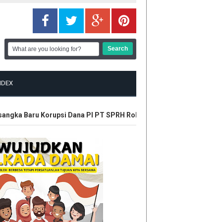
NDEX
angka Baru Korupsi Dana PI PT SPRH Rohil
Plt Gubri Resmikan 