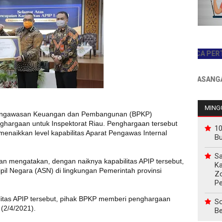
JADILAH PEMBACA PERTAMA 
INFO PEMASANGAN IKL
MINGG
engawasan Keuangan dan Pembangunan (BPKP)
hargaan untuk Inspektorat Riau. Penghargaan tersebut
10
 menaikkan level kapabilitas Aparat Pengawas Internal
B
Sa
wan mengatakan, dengan naiknya kapabilitas APIP tersebut,
Ka
pil Negara (ASN) di lingkungan Pemerintah provinsi
Z
P
ilitas APIP tersebut, pihak BPKP memberi penghargaan
So
 (2/4/2021).
Be