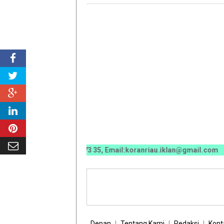
670 0070 / 0811 7673 35, Email:koranriau.iklan@gmail.com
Depan
Tentang Kami
Redaksi
Kont