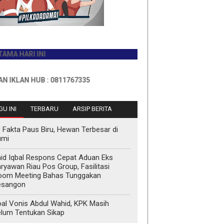
HARI INI
AN HUB : 0811767335
U INI
TERBARU
ARSIP BERITA
 Fakta Paus Biru, Hewan Terbesar di
umi
id Iqbal Respons Cepat Aduan Eks
ryawan Riau Pos Group, Fasilitasi
oom Meeting Bahas Tunggakan
esangon
al Vonis Abdul Wahid, KPK Masih
lum Tentukan Sikap