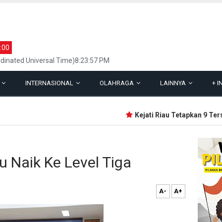
:00
dinated Universal Time)8:23:57 PM
L
INTERNASIONAL
OLAHRAGA
LAINNYA
+
I
Kejati Riau Tetapkan 9 Ters
u Naik Ke Level Tiga
A-
A+