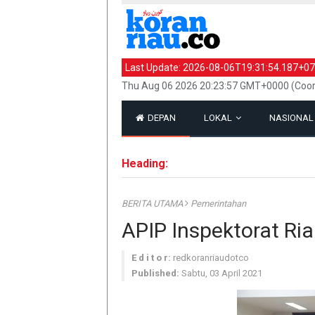
Last Update:
2026-08-06T19:31:54.187+07
Thu Aug 06 2026 20:23:57 GMT+0000 (Coor
DEPAN
LOKAL
NASIONA
Heading:
BERITA UTAMA
Pemerintahan
APIP Inspektorat Ria
E d i t o r:
redkoranriaudotco
Published:
Sabtu, 03 April 2021