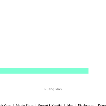
Ruang Iklan
ak Kami
Media Siber
Syarat & Kondisi
Iklan
Disclaimer
Priva