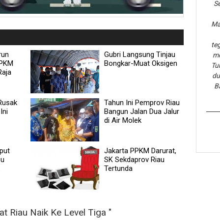
Se
Ma
te
run
Gubri Langsung Tinjau
me
PPKM
Bongkar-Muat Oksigen
Tu
Raja
du
B
 Rusak
Tahun Ini Pemprov Riau
Ini
Bangun Jalan Dua Jalur
di Air Molek
put
Jakarta PPKM Darurat,
pu
SK Sekdaprov Riau
Tertunda
t Riau Naik Ke Level Tiga "