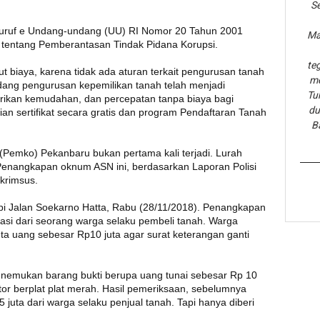
Se
 huruf e Undang-undang (UU) RI Nomor 20 Tahun 2001
Ma
 tentang Pemberantasan Tindak Pidana Korupsi.
te
 biaya, karena tidak ada aturan terkait pengurusan tanah
me
bidang pengurusan kepemilikan tanah telah menjadi
Tu
rikan kemudahan, dan percepatan tanpa biaya bagi
du
n sertifikat secara gratis dan program Pendaftaran Tanah
B
(Pemko) Pekanbaru bukan pertama kali terjadi. Lurah
 Penangkapan oknum ASN ini, berdasarkan Laporan Polisi
krimsus.
opi Jalan Soekarno Hatta, Rabu (28/11/2018). Penangkapan
asi dari seorang warga selaku pembeli tanah. Warga
a uang sebesar Rp10 juta agar surat keterangan ganti
enemukan barang bukti berupa uang tunai sebesar Rp 10
or berplat plat merah. Hasil pemeriksaan, sebelumnya
juta dari warga selaku penjual tanah. Tapi hanya diberi