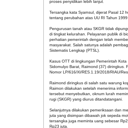
proses penyidikan lebih lanjut.
Tersangka kata Syamsul, dijerat Pasal 12
tentang perubahan atas UU RI Tahun 1999
Pengurusan tanah atau SKGR tidak dipungut
di tingkat kelurahan. Pelayanan publik di 
perhatian pemerintah dengan telah membe
masyarakat. Salah satunya adalah pembagia
Sistematis Lengkap (PTSL).
Kasus OTT di lingkungan Pemerintah Kota 
Sidomulyo Barat, Raimond (37) diringkus.
Nomor LP/616/XI/RES.1.19/2018/RIAU/Res
Raimond diringkus di salah satu warung k
Raimon dilakukan setelah menerima inform
tersebut menyebutkan, oknum lurah memint
rugi (SKGR) yang diurus ditandatangani.
Selanjutnya dilakukan pemeriksaan dan m
juta yang disimpan dibawah jok sepeda mot
tersangka juga meminta uang sebesar Rp25 
Rp23 juta.