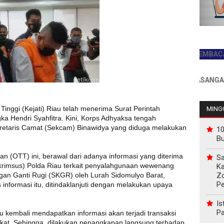
JADILAH PEMBACA PERTAM
INFO PEMASANGAN IKLAN 
Tinggi (Kejati) Riau telah menerima Surat Perintah
MINGG
ka Hendri Syahfitra. Kini, Korps Adhyaksa tengah
etaris Camat (Sekcam) Binawidya yang diduga melakukan
10
.
B
 (OTT) ini, berawal dari adanya informasi yang diterima
Sa
skrimsus) Polda Riau terkait penyalahgunaan wewenang
Ka
Z
gan Ganti Rugi (SKGR) oleh Lurah Sidomulyo Barat,
P
s informasi itu, ditindaklanjuti dengan melakukan upaya
Is
Pa
u kembali mendapatkan informasi akan terjadi transaksi
at. Sehingga, dilakukan penangkapan langsung terhadap