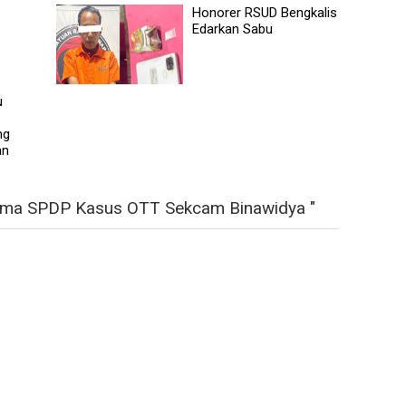
Honorer RSUD Bengkalis
Edarkan Sabu
u
ng
an
rima SPDP Kasus OTT Sekcam Binawidya "