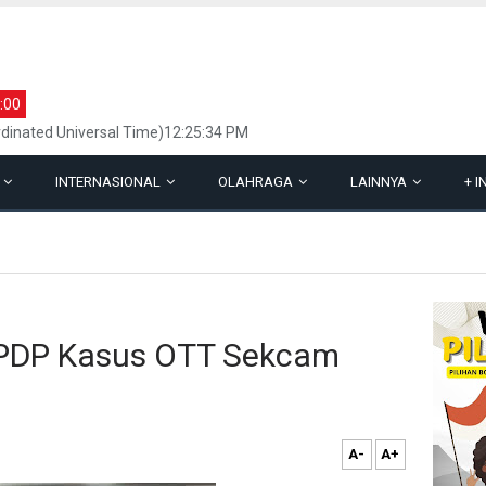
:00
dinated Universal Time)12:25:34 PM
L
INTERNASIONAL
OLAHRAGA
LAINNYA
+
I
 SPDP Kasus OTT Sekcam
A-
A+