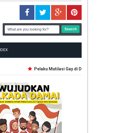
NDEX
Pelaku Mutilasi Gay di Depok Pernah Jadi Guru Mate