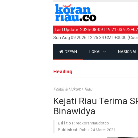
Last Update:
2026-08-09T19:21:03.972+07
Sun Aug 09 2026 12:25:34 GMT+0000 (Coor
DEPAN
LOKAL
NASIONA
Heading:
Politik & Hukum
Riau
Kejati Riau Terima
Binawidya
E d i t o r:
redkoranriaudotco
Published:
Rabu, 24 Maret 2021