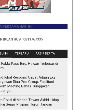
A HARI INI
HUB : 0811767335
U INI
TERBARU
ARSIP BERITA
 Fakta Paus Biru, Hewan Terbesar di
umi
id Iqbal Respons Cepat Aduan Eks
ryawan Riau Pos Group, Fasilitasi
oom Meeting Bahas Tunggakan
esangon
tri Polisi di Medan Tewas Akhiri Hidup
kai Senpi, Propam Turun Tangan