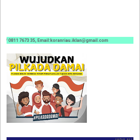
811 7673 35, Email:koranriau.iklan@gmail.com