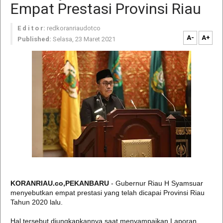
Empat Prestasi Provinsi Riau
E d i t o r:
redkoranriaudotco
A-
A+
Published:
Selasa, 23 Maret 2021
KORANRIAU.co,PEKANBARU
- Gubernur Riau H Syamsuar
menyebutkan empat prestasi yang telah dicapai Provinsi Riau
Tahun 2020 lalu.
Hal tersebut diungkapkannya saat menyampaikan Laporan