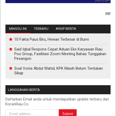
JADILAH PEMBAC
INFO PEMA
MINGGU INI
TERBARU
ARSIP BERITA
10 Fakta Paus Biru, Hewan Terbesar di Bumi
Said Iqbal Respons Cepat Aduan Eks Karyawan Riau
Pos Group, Fasilitasi Zoom Meeting Bahas Tunggakan
Pesangon
Soal Vonis Abdul Wahid, KPK Masih Belum Tentukan
Sikap
LANGGANAN BERITA
Daftarkan Email anda untuk mendapatkan update terbaru dari
KoranRiau.Co