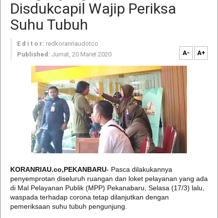
Disdukcapil Wajip Periksa
Suhu Tubuh
E d i t o r:
redkoranriaudotco
A-
A+
Published:
Jumat, 20 Maret 2020
KORANRIAU.co,PEKANBARU
- Pasca dilakukannya
penyemprotan diseluruh ruangan dan loket pelayanan yang ada
di Mal Pelayanan Publik (MPP) Pekanabaru, Selasa (17/3) lalu,
waspada terhadap corona tetap dilanjutkan dengan
pemeriksaan suhu tubuh pengunjung.