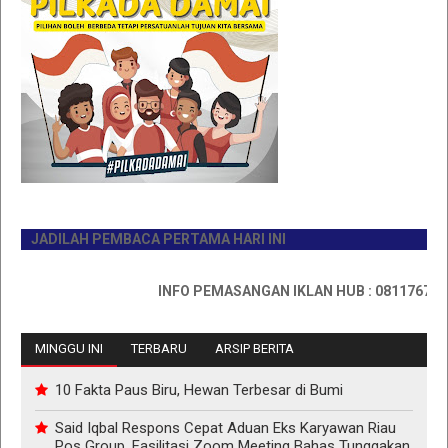
JADILAH PEMBACA PERTAMA HARI INI
INFO PEMASANGAN IKLAN HUB : 0811767335
MINGGU INI
TERBARU
ARSIP BERITA
10 Fakta Paus Biru, Hewan Terbesar di Bumi
Said Iqbal Respons Cepat Aduan Eks Karyawan Riau
Pos Group, Fasilitasi Zoom Meeting Bahas Tunggakan