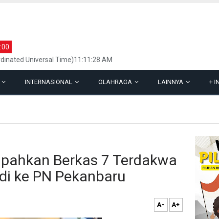
:00
dinated Universal Time)11:11:28 AM
L
INTERNASIONAL
OLAHRAGA
LAINNYA
+
I
impahkan Berkas 7 Terdakwa
di ke PN Pekanbaru
A-
A+