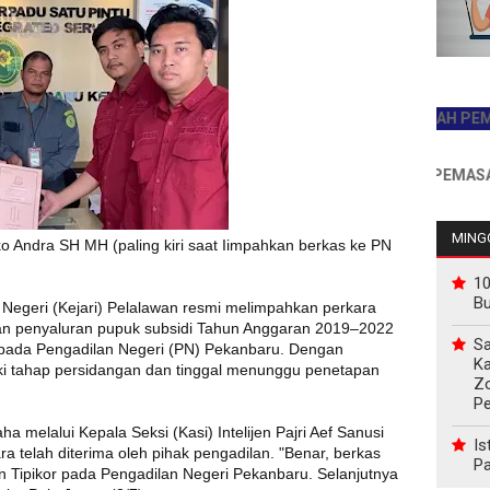
JADILAH PEMBACA 
INFO PEMASANGAN I
MINGG
ko Andra SH MH (paling kiri saat Iimpahkan berkas ke PN
10
B
 Negeri (Kejari) Pelalawan resmi melimpahkan perkara
an penyaluran pupuk subsidi Tahun Anggaran 2019–2022
Sa
 pada Pengadilan Negeri (PN) Pekanbaru. Dengan
Ka
ki tahap persidangan dan tinggal menunggu penetapan
Z
P
ha melalui Kepala Seksi (Kasi) Intelijen Pajri Aef Sanusi
Is
telah diterima oleh pihak pengadilan. "Benar, berkas
Pa
n Tipikor pada Pengadilan Negeri Pekanbaru. Selanjutnya