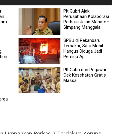
u
Plt Gubri Ajak
ban
Perusahaan Kolaborasi
baru
Perbaiki Jalan Mahato–
Simpang Manggala
SPBU di Pekanbaru
Terbakar, Satu Mobil
g,
Hangus Diduga Jadi
ahun
Pemicu Api
Plt Gubri dan Pegawai
Cek Kesehatan Gratis
Massal
arga
an Limpahkan Berkas 7 Terdakwa Korupsi