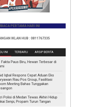
PERTAMA HARI INI
KLAN HUB : 0811767335
U INI
TERBARU
ARSIP BERITA
 Fakta Paus Biru, Hewan Terbesar di
umi
id Iqbal Respons Cepat Aduan Eks
ryawan Riau Pos Group, Fasilitasi
oom Meeting Bahas Tunggakan
esangon
tri Polisi di Medan Tewas Akhiri Hidup
kai Senpi, Propam Turun Tangan