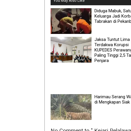
You May Also Like
Diduga Mabuk, Sat
Keluarga Jadi Kor
Tabrakan di Pekan
Jaksa Tuntut Lima
Terdakwa Korupsi
KUPEDES Perawan
Paling Tinggi 2,5 T
Penjara
Harimau Serang W
di Mengkapan Siak
No Comment to " Kejari Pelalaw