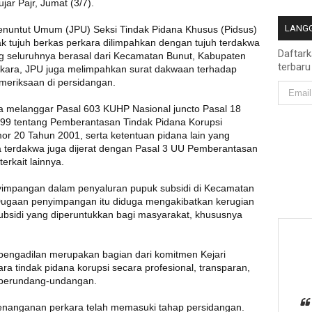
jar Pajr, Jumat (3/7).
LANGG
enuntut Umum (JPU) Seksi Tindak Pidana Khusus (Pidsus)
k tujuh berkas perkara dilimpahkan dengan tujuh terdakwa
Daftar
ang seluruhnya berasal dari Kecamatan Bunut, Kabupaten
terbaru
rkara, JPU juga melimpahkan surat dakwaan terhadap
meriksaan di persidangan.
 melanggar Pasal 603 KUHP Nasional juncto Pasal 18
9 tentang Pemberantasan Tindak Pidana Korupsi
 20 Tahun 2001, serta ketentuan pidana lain yang
ra terdakwa juga dijerat dengan Pasal 3 UU Pemberantasan
erkait lainnya.
nyimpangan dalam penyaluran pupuk subsidi di Kecamatan
Dugaan penyimpangan itu diduga mengakibatkan kerugian
bsidi yang diperuntukkan bagi masyarakat, khususnya
pengadilan merupakan bagian dari komitmen Kejari
a tindak pidana korupsi secara profesional, transparan,
n perundang-undangan.
enanganan perkara telah memasuki tahap persidangan.