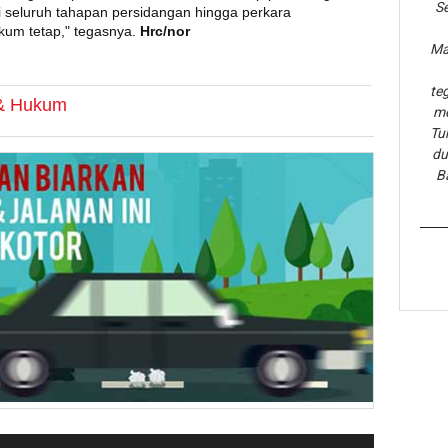
Se
i seluruh tahapan persidangan hingga perkara
um tetap," tegasnya.
Hrc/nor
Ma
te
 & Hukum
me
Tu
du
B