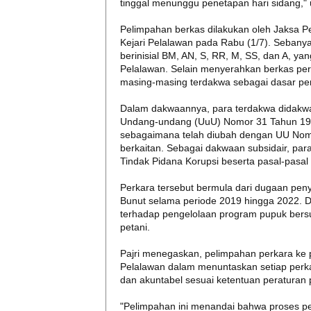
tinggal menunggu penetapan hari sidang," u
Pelimpahan berkas dilakukan oleh Jaksa P
Kejari Pelalawan pada Rabu (1/7). Sebanya
berinisial BM, AN, S, RR, M, SS, dan A, y
Pelalawan. Selain menyerahkan berkas pe
masing-masing terdakwa sebagai dasar pe
Dalam dakwaannya, para terdakwa didakwa
Undang-undang (UuU) Nomor 31 Tahun 199
sebagaimana telah diubah dengan UU Nomor
berkaitan. Sebagai dakwaan subsidair, pa
Tindak Pidana Korupsi beserta pasal-pasal t
Perkara tersebut bermula dari dugaan pe
Bunut selama periode 2019 hingga 2022. 
terhadap pengelolaan program pupuk bersu
petani.
Pajri menegaskan, pelimpahan perkara ke 
Pelalawan dalam menuntaskan setiap perkar
dan akuntabel sesuai ketentuan peratura
"Pelimpahan ini menandai bahwa proses p