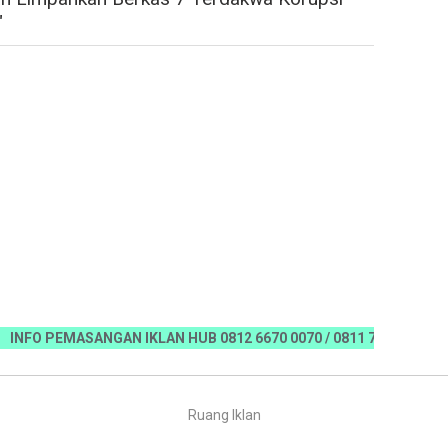
"
 PEMASANGAN IKLAN HUB 0812 6670 0070 / 0811 7673 35, Email:kor
Ruang Iklan