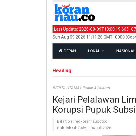
Last Update:
2026-08-09T13:00:19.665+07
Sun Aug 09 2026 11:11:28 GMT+0000 (Coor
DEPAN
LOKAL
NASIONA
Heading:
BERITA UTAMA
Politik & Hukum
Kejari Pelalawan L
Korupsi Pupuk Subsi
E d i t o r:
redkoranriaudotco
Published:
Sabtu, 04 Juli 2026