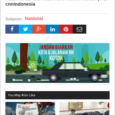
cnnindonesia
Nasional
Subjects:
You May Also Like