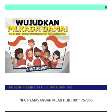
INFO PEM
JADILAH PEMBACA PERTAMA HARI INI
INFO PEMASANGAN IKLAN HUB : 0811767335