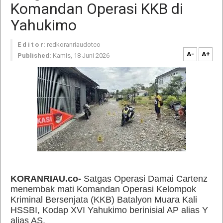
Komandan Operasi KKB di
Yahukimo
E d i t o r:
redkoranriaudotco
A-
A+
Published:
Kamis, 18 Juni 2026
KORANRIAU.co-
Satgas Operasi Damai Cartenz
menembak mati Komandan Operasi Kelompok
Kriminal Bersenjata (KKB) Batalyon Muara Kali
HSSBI, Kodap XVI Yahukimo berinisial AP alias Y
alias AS.