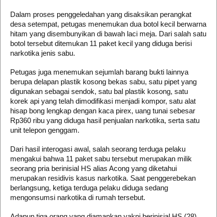
Dalam proses penggeledahan yang disaksikan perangkat
desa setempat, petugas menemukan dua botol kecil berwarna
hitam yang disembunyikan di bawah laci meja. Dari salah satu
botol tersebut ditemukan 11 paket kecil yang diduga berisi
narkotika jenis sabu.
Petugas juga menemukan sejumlah barang bukti lainnya
berupa delapan plastik kosong bekas sabu, satu pipet yang
digunakan sebagai sendok, satu bal plastik kosong, satu
korek api yang telah dimodifikasi menjadi kompor, satu alat
hisap bong lengkap dengan kaca pirex, uang tunai sebesar
Rp360 ribu yang diduga hasil penjualan narkotika, serta satu
unit telepon genggam.
Dari hasil interogasi awal, salah seorang terduga pelaku
mengakui bahwa 11 paket sabu tersebut merupakan milik
seorang pria berinisial HS alias Acong yang diketahui
merupakan residivis kasus narkotika. Saat penggerebekan
berlangsung, ketiga terduga pelaku diduga sedang
mengonsumsi narkotika di rumah tersebut.
Adapun tiga orang yang diamankan yakni berinisial HS (28),