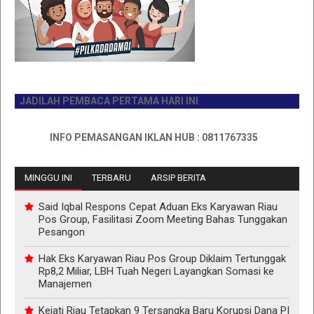
JADILAH PEMBACA PERTAMA HARI INI
INFO PEMASANGAN IKLAN HUB : 0811767335
MINGGU INI
TERBARU
ARSIP BERITA
Said Iqbal Respons Cepat Aduan Eks Karyawan Riau
Pos Group, Fasilitasi Zoom Meeting Bahas Tunggakan
Pesangon
Hak Eks Karyawan Riau Pos Group Diklaim Tertunggak
Rp8,2 Miliar, LBH Tuah Negeri Layangkan Somasi ke
Manajemen
Kejati Riau Tetapkan 9 Tersangka Baru Korupsi Dana PI