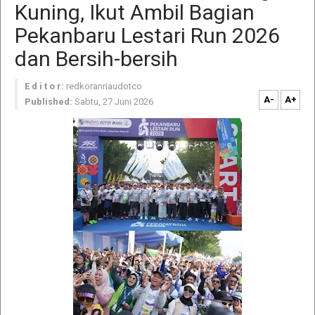
Kuning, Ikut Ambil Bagian
Pekanbaru Lestari Run 2026
dan Bersih-bersih
E d i t o r:
redkoranriaudotco
A-
A+
Published:
Sabtu, 27 Juni 2026