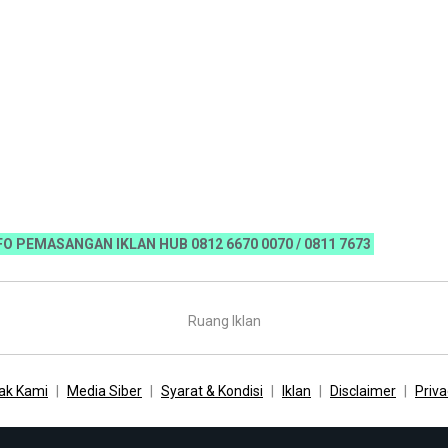
SANGAN IKLAN HUB 0812 6670 0070 / 0811 7673 35, Email:koranri
Ruang Iklan
ak Kami
Media Siber
Syarat & Kondisi
Iklan
Disclaimer
Priva