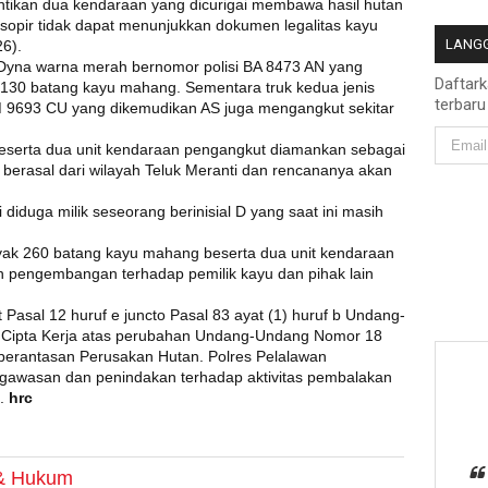
ntikan dua kendaraan yang dicurigai membawa hasil hutan
sopir tidak dapat menunjukkan dokumen legalitas kayu
LANGG
26).
s Dyna warna merah bernomor polisi BA 8473 AN yang
Daftar
 130 batang kayu mahang. Sementara truk kedua jenis
terbaru
M 9693 CU yang dikemudikan AS juga mengangkut sekitar
eserta dua unit kendaraan pengangkut diamankan sebagai
 berasal dari wilayah Teluk Meranti dan rencananya akan
 diduga milik seseorang berinisial D yang saat ini masih
yak 260 batang kayu mahang beserta dua unit kendaraan
n pengembangan terhadap pemilik kayu dan pihak lain
 Pasal 12 huruf e juncto Pasal 83 ayat (1) huruf b Undang-
 Cipta Kerja atas perubahan Undang-Undang Nomor 18
erantasan Perusakan Hutan. Polres Pelalawan
gawasan dan penindakan terhadap aktivitas pembalakan
a.
hrc
 & Hukum