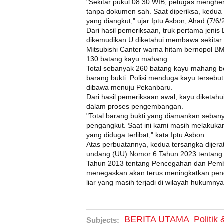
"Sekitar pukul 08.30 WIB, petugas menghe
tanpa dokumen sah. Saat diperiksa, kedua 
yang diangkut," ujar Iptu Asbon, Ahad (7/6/
Dari hasil pemeriksaan, truk pertama jeni
dikemudikan U diketahui membawa sekitar
Mitsubishi Canter warna hitam bernopol B
130 batang kayu mahang.
Total sebanyak 260 batang kayu mahang b
barang bukti. Polisi menduga kayu tersebut
dibawa menuju Pekanbaru.
Dari hasil pemeriksaan awal, kayu diketahui
dalam proses pengembangan.
"Total barang bukti yang diamankan seban
pengangkut. Saat ini kami masih melakuka
yang diduga terlibat," kata Iptu Asbon.
Atas perbuatannya, kedua tersangka dijerat
undang (UU) Nomor 6 Tahun 2023 tentang
Tahun 2013 tentang Pencegahan dan Pemb
menegaskan akan terus meningkatkan pen
liar yang masih terjadi di wilayah hukumny
BERITA UTAMA
Politik
Subjects: