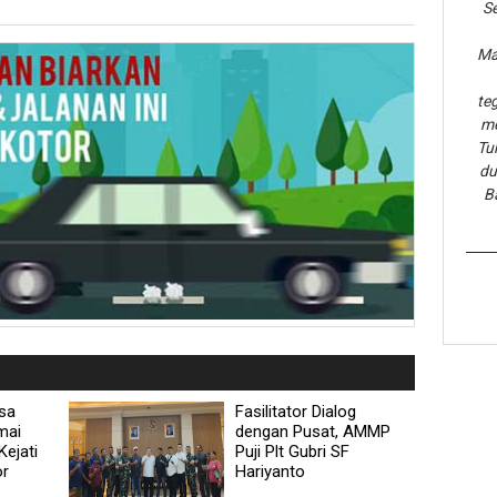
Se
Ma
te
me
Tu
du
B
sa
Fasilitator Dialog
mai
dengan Pusat, AMMP
Kejati
Puji Plt Gubri SF
or
Hariyanto