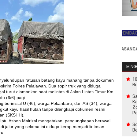
JADILAH PEMBACA PERT
INFO PEMASANGAN IKLAN
MINGG
10
nyelundupan ratusan batang kayu mahang tanpa dokumen
B
reskrim Polres Pelalawan. Dua sopir truk yang diduga
egal turut diamankan saat melintas di Jalan Lintas Timur Km
Sa
tu (6/6) pagi.
Ka
 berinisial U (46), warga Pekanbaru, dan AS (34), warga
Z
kut kayu hasil hutan tanpa dilengkapi dokumen resmi
P
tan (SKSHH).
n, Iptu Asbon Mairizal mengatakan, pengungkapan berawal
So
di jalur yang selama ini diduga kerap menjadi lintasan
Be
ru.