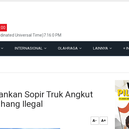
:00
inated Universal Time)7:16:0 PM
L
INTERNASIONAL
OLAHRAGA
LAINNYA
+
I
ankan Sopir Truk Angkut
hang Ilegal
A-
A+