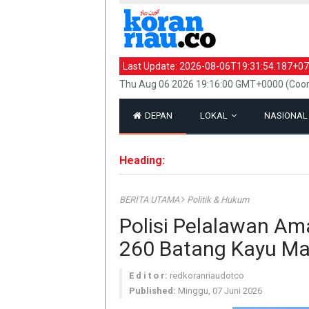
Last Update:
2026-08-06T19:31:54.187+07
Thu Aug 06 2026 19:16:00 GMT+0000 (Coord
DEPAN
LOKAL
NASIONA
Heading:
BERITA UTAMA
Politik & Hukum
Polisi Pelalawan Am
260 Batang Kayu Ma
E d i t o r:
redkoranriaudotco
Published:
Minggu, 07 Juni 2026