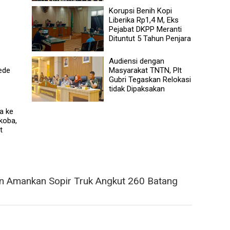
Korupsi Benih Kopi
Liberika Rp1,4 M, Eks
Pejabat DKPP Meranti
Dituntut 5 Tahun Penjara
Audiensi dengan
ede
Masyarakat TNTN, Plt
Gubri Tegaskan Relokasi
tidak Dipaksakan
a ke
koba,
t
an Amankan Sopir Truk Angkut 260 Batang