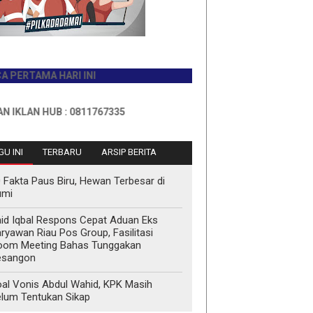
AMA HARI INI
 HUB : 0811767335
U INI
TERBARU
ARSIP BERITA
 Fakta Paus Biru, Hewan Terbesar di
umi
id Iqbal Respons Cepat Aduan Eks
ryawan Riau Pos Group, Fasilitasi
oom Meeting Bahas Tunggakan
esangon
al Vonis Abdul Wahid, KPK Masih
lum Tentukan Sikap