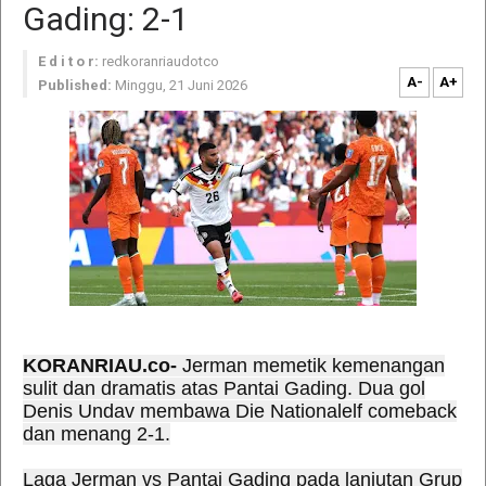
Gading: 2-1
E d i t o r:
redkoranriaudotco
A-
A+
Published:
Minggu, 21 Juni 2026
KORANRIAU.co-
Jerman memetik kemenangan
sulit dan dramatis atas Pantai Gading. Dua gol
Denis Undav membawa Die Nationalelf comeback
dan menang 2-1.
Laga Jerman vs Pantai Gading pada lanjutan Grup