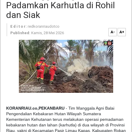
Padamkan Karhutla di Rohil
dan Siak
E d i t o r:
redkoranriaudotco
A-
A+
Published:
Kamis, 28 Mei 2026
KORANRIAU.co,PEKANBARU
- Tim Manggala Agni Balai
Pengendalian Kebakaran Hutan Wilayah Sumatera
Kementerian Kehutanan terus melakukan operasi pemadaman
kebakaran hutan dan lahan (karhutla) di dua wilayah di Provinsi
Riau, yakni di Kecamatan Pasir Limau Kapas, Kabupaten Rokan