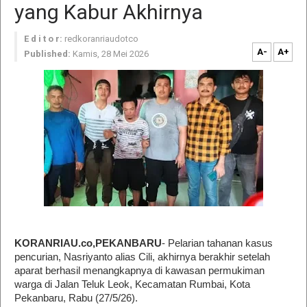
yang Kabur Akhirnya
E d i t o r:
redkoranriaudotco
A-
A+
Published:
Kamis, 28 Mei 2026
KORANRIAU.co,PEKANBARU
- Pelarian tahanan kasus
pencurian, Nasriyanto alias Cili, akhirnya berakhir setelah
aparat berhasil menangkapnya di kawasan permukiman
warga di Jalan Teluk Leok, Kecamatan Rumbai, Kota
Pekanbaru, Rabu (27/5/26).