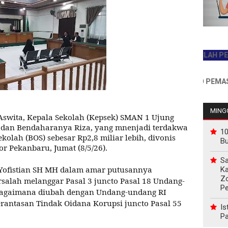
JADILAH PEMBACA 
INFO PEMASANGAN 
MINGG
Aswita, Kepala Sekolah (Kepsek) SMAN 1 Ujung
 dan Bendaharanya Riza, yang mnenjadi terdakwa
10
olah (BOS) sebesar Rp2,8 miliar lebih, divonis
B
r Pekanbaru, Jumat (8/5/26).
Sa
 Yofistian SH MH dalam amar putusannya
Ka
Z
salah melanggar Pasal 3 juncto Pasal 18 Undang-
P
bagaimana diubah dengan Undang-undang RI
antasan Tindak Oidana Korupsi juncto Pasal 55
Is
Pa