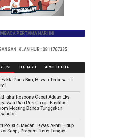
PERTAMA HARI INI
IKLAN HUB : 0811767335
U INI
TERBARU
ARSIP BERITA
 Fakta Paus Biru, Hewan Terbesar di
umi
id Iqbal Respons Cepat Aduan Eks
ryawan Riau Pos Group, Fasilitasi
oom Meeting Bahas Tunggakan
esangon
tri Polisi di Medan Tewas Akhiri Hidup
kai Senpi, Propam Turun Tangan