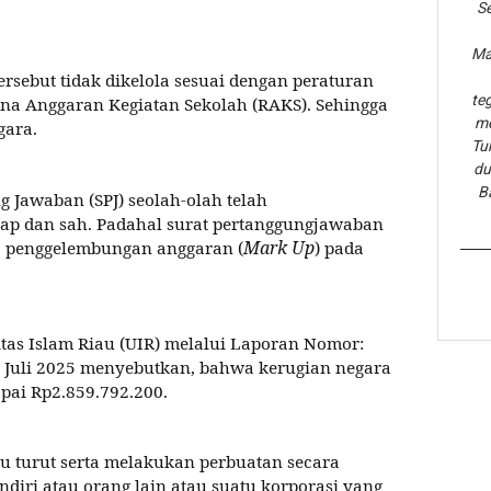
Se
Ma
ersebut tidak dikelola sesuai dengan peraturan
te
 Anggaran Kegiatan Sekolah (RAKS). Sehingga
me
gara.
Tu
du
B
 Jawaban (SPJ) seolah-olah telah
ap dan sah. Padahal surat pertanggungjawaban
Mark Up
 penggelembungan anggaran (
) pada
.
itas Islam Riau (UIR) melalui Laporan Nomor:
7 Juli 2025 menyebutkan, bahwa kerugian negara
pai Rp2.859.792.200.
u turut serta melakukan perbuatan secara
iri atau orang lain atau suatu korporasi yang