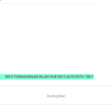
 PEMASANGAN IKLAN HUB 0812 6670 0070 / 0811 7673 35, Email:ko
Ruang Iklan