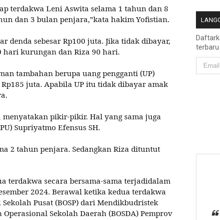
ap terdakwa Leni Aswita selama 1 tahun dan 8
hun dan 3 bulan penjara,”kata hakim Yofistian.
LANGG
Daftar
 denda sebesar Rp100 juta. Jika tidak dibayar,
terbaru
 hari kurungan dan Riza 90 hari.
an tambahan berupa uang pengganti (UP)
Rp185 juta. Apabila UP itu tidak dibayar amak
a.
 menyatakan pikir-pikir. Hal yang sama juga
PU) Supriyatmo Efensus SH.
a 2 tahun penjara. Sedangkan Riza dituntut
dua terdakwa secara bersama-sama terjadidalam
esember 2024. Berawal ketika kedua terdakwa
 Sekolah Pusat (BOSP) dari Mendikbudristek
 Operasional Sekolah Daerah (BOSDA) Pemprov