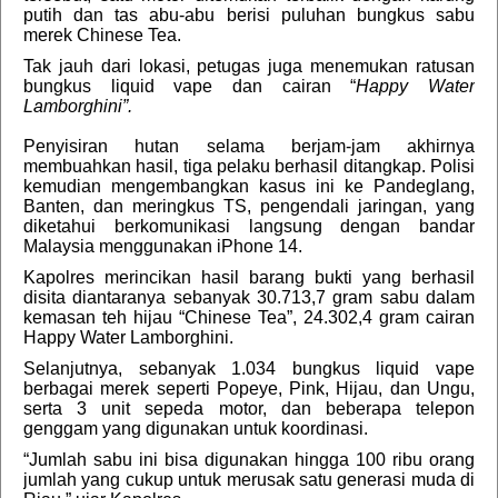
putih dan tas abu-abu berisi puluhan bungkus sabu
merek Chinese Tea.
Tak jauh dari lokasi, petugas juga menemukan ratusan
bungkus liquid vape dan cairan “
Happy Water
Lamborghini”.
Penyisiran hutan selama berjam-jam akhirnya
membuahkan hasil, tiga pelaku berhasil ditangkap. Polisi
kemudian mengembangkan kasus ini ke Pandeglang,
Banten, dan meringkus TS, pengendali jaringan, yang
diketahui berkomunikasi langsung dengan bandar
Malaysia menggunakan iPhone 14.
Kapolres merincikan hasil barang bukti yang berhasil
disita diantaranya sebanyak 30.713,7 gram sabu dalam
kemasan teh hijau “Chinese Tea”, 24.302,4 gram cairan
Happy Water Lamborghini.
Selanjutnya, sebanyak 1.034 bungkus liquid vape
berbagai merek seperti Popeye, Pink, Hijau, dan Ungu,
serta 3 unit sepeda motor, dan beberapa telepon
genggam yang digunakan untuk koordinasi.
“Jumlah sabu ini bisa digunakan hingga 100 ribu orang
jumlah yang cukup untuk merusak satu generasi muda di