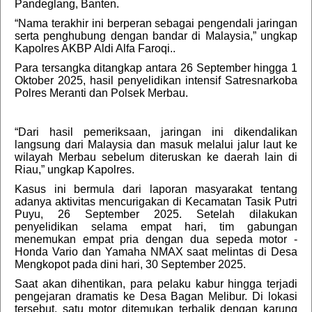
Pandeglang, Banten.
“Nama terakhir ini berperan sebagai pengendali jaringan
serta penghubung dengan bandar di Malaysia,” ungkap
Kapolres AKBP Aldi Alfa Faroqi..
Para tersangka ditangkap antara 26 September hingga 1
Oktober 2025, hasil penyelidikan intensif Satresnarkoba
Polres Meranti dan Polsek Merbau.
“Dari hasil pemeriksaan, jaringan ini dikendalikan
langsung dari Malaysia dan masuk melalui jalur laut ke
wilayah Merbau sebelum diteruskan ke daerah lain di
Riau,” ungkap Kapolres.
Kasus ini bermula dari laporan masyarakat tentang
adanya aktivitas mencurigakan di Kecamatan Tasik Putri
Puyu, 26 September 2025. Setelah dilakukan
penyelidikan selama empat hari, tim gabungan
menemukan empat pria dengan dua sepeda motor -
Honda Vario dan Yamaha NMAX saat melintas di Desa
Mengkopot pada dini hari, 30 September 2025.
Saat akan dihentikan, para pelaku kabur hingga terjadi
pengejaran dramatis ke Desa Bagan Melibur. Di lokasi
tersebut, satu motor ditemukan terbalik dengan karung