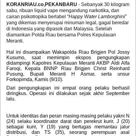
KORANRIAU.co,PEKANBARU
- Sebanyak 30 kilogram
sabu, ribuan liquid vape mengandung narkotika, dan
cairan psikotropika berlabel “
Happy Water Lamborghini
”
yang dikemas menyerupai minuman legal, gagal beredar
di Indonesia yang dipasok dari Malaysia. Setelah
diamankan Polda Riau bersama Polres Kepulauan
Meranti.
Hal ini disampaikan Wakapolda Riau Brigjen Pol Jossy
Kusumo, saat memimpin ekspos pengungkapan
didampingi Kapolres Kepulauan Meranti AKBP Aldi Alfa
Faroqi, Kepala BNNP Riau Brigjen Christ Reinhard
Pusung, Bupati Meranti H Asmar, serta unsur
Forkopimda, Kamis (9/10).
Dari pengungkapan ini empat orang pelaku berhasil
diringkus. Operasi ini dilakukan sejak akhir September
lalu.
Untuk identitas dan peran masing-masing pelaku yakni N
(24) selaku koordinator darat dan perekrut kurir, J (20)
sebagai kurir, Y (19) yang bertugas memantau jalur
distribusi, dan TS (35), seorang perempuan asal