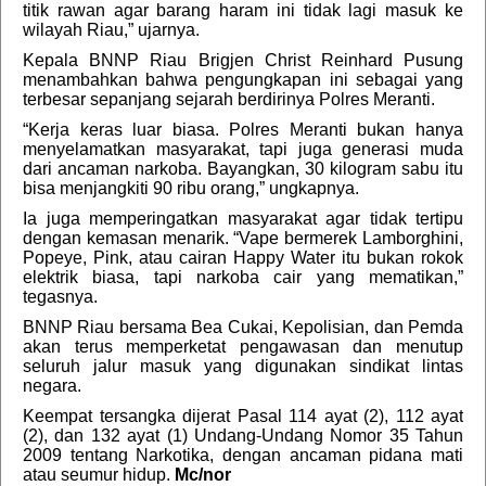
titik rawan agar barang haram ini tidak lagi masuk ke
wilayah Riau,” ujarnya.
Kepala BNNP Riau Brigjen Christ Reinhard Pusung
menambahkan bahwa pengungkapan ini sebagai yang
terbesar sepanjang sejarah berdirinya Polres Meranti.
“Kerja keras luar biasa. Polres Meranti bukan hanya
menyelamatkan masyarakat, tapi juga generasi muda
dari ancaman narkoba. Bayangkan, 30 kilogram sabu itu
bisa menjangkiti 90 ribu orang,” ungkapnya.
Ia juga memperingatkan masyarakat agar tidak tertipu
dengan kemasan menarik. “Vape bermerek Lamborghini,
Popeye, Pink, atau cairan Happy Water itu bukan rokok
elektrik biasa, tapi narkoba cair yang mematikan,”
tegasnya.
BNNP Riau bersama Bea Cukai, Kepolisian, dan Pemda
akan terus memperketat pengawasan dan menutup
seluruh jalur masuk yang digunakan sindikat lintas
negara.
Keempat tersangka dijerat Pasal 114 ayat (2), 112 ayat
(2), dan 132 ayat (1) Undang-Undang Nomor 35 Tahun
2009 tentang Narkotika, dengan ancaman pidana mati
atau seumur hidup.
Mc/nor