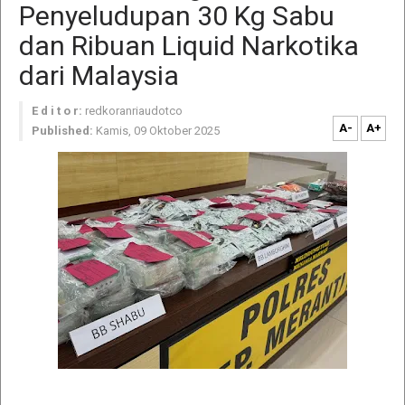
Penyeludupan 30 Kg Sabu
dan Ribuan Liquid Narkotika
dari Malaysia
E d i t o r:
redkoranriaudotco
A-
A+
Published:
Kamis, 09 Oktober 2025