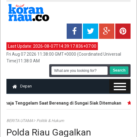
Last Update:
2026-08-07T14:39:17.836+07:00
Fri Aug 07 2026 11:38:00 GMT+0000 (Coordinated Universal
Time)11:38:0 AM
Depan
aja Tenggelam Saat Berenang di Sungai Siak Ditemukan
Hak 
BERITA UTAMA
Politik & Hukum
Polda Riau Gagalkan