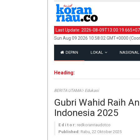
Last Update:
2026-08-09T13:00:19.665+07
Sun Aug 09 2026 10:58:02 GMT+0000 (Coor
DEPAN
LOKAL
NASIONA
Heading:
BERITA UTAMA
Edukasi
Gubri Wahid Raih A
Indonesia 2025
E d i t o r:
redkoranriaudotco
Published:
Rabu, 22 Oktober 2025