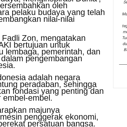
Se
ipersembahkan oleh
a pelaku budaya yang telah
Ma
mbangkan nilai-nilai
te
me
 Fadli Zon, mengatakan
Tu
KI bertujuan untuk
du
tu lembaga, pemerintah, dan
B
sa dalam pengembangan
esia.
donesia adalah negara
ntung peradaban, sehingga
n fondasi yang penting dan
r embel-embel.
harapkan majunya
mesin penggerak ekonomi,
 perekat persatuan bangsa.