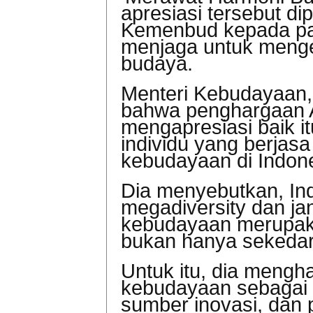
apresiasi tersebut d
Kemenbud kepada par
menjaga untuk menge
budaya.
Menteri Kebudayaan,
bahwa penghargaan A
mengapresiasi baik i
individu yang berja
kebudayaan di Indon
Dia menyebutkan, In
megadiversity dan ja
kebudayaan merupaka
bukan hanya sekeda
Untuk itu, dia meng
kebudayaan sebagai 
sumber inovasi, dan