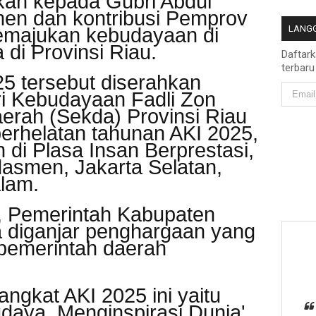
kan kepada Gubri Abdul
men dan kontribusi Pemprov
LANGG
emajukan kebudayaan di
 di Provinsi Riau.
Daftar
terbaru
5 tersebut diserahkan
ri Kebudayaan Fadli Zon
erah (Sekda) Provinsi Riau
perhelatan tahunan AKI 2025,
 di Plasa Insan Berprestasi,
smen, Jakarta Selatan,
alam.
, Pemerintah Kabupaten
a diganjar penghargaan yang
 pemerintah daerah
ngkat AKI 2025 ini yaitu
aya, Menginspirasi Dunia',