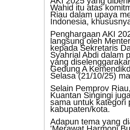
AKI 2025 yang diberi
Wahid itu atas komit
Riau dalam upaya m
Indonesia, khususnya
Penghargaan AKI 202
langsung oleh Mente
kepada Sekretaris Da
Syahrial Abdi dalam 
yang diselenggarakan
Gedung A Kemendikda
Selasa (21/10/25) m
Selain Pemprov Riau
Kuantan Singingi jug
sama untuk kategori
kabupaten/kota.
Adapun tema yang dia
'Merawat Harmoni Bud