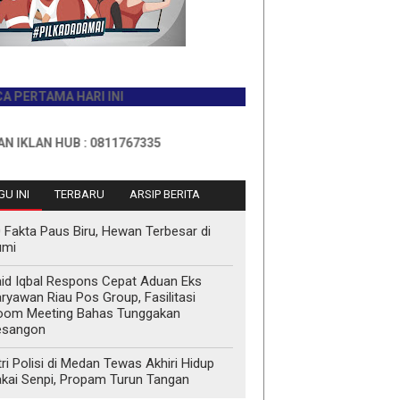
A HARI INI
HUB : 0811767335
U INI
TERBARU
ARSIP BERITA
 Fakta Paus Biru, Hewan Terbesar di
umi
id Iqbal Respons Cepat Aduan Eks
ryawan Riau Pos Group, Fasilitasi
oom Meeting Bahas Tunggakan
esangon
tri Polisi di Medan Tewas Akhiri Hidup
kai Senpi, Propam Turun Tangan