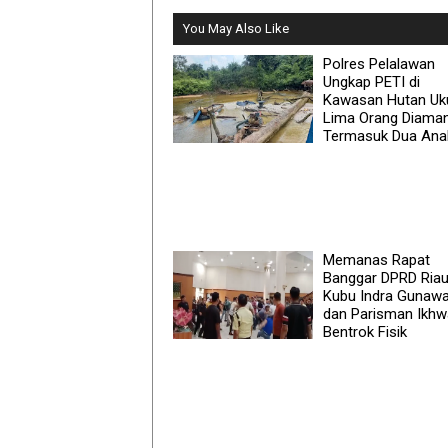
You May Also Like
Polres Pelalawan
Ungkap PETI di
Kawasan Hutan Uku
Lima Orang Diama
Termasuk Dua Ana
Memanas Rapat
Banggar DPRD Riau
Kubu Indra Gunawa
dan Parisman Ikh
Bentrok Fisik