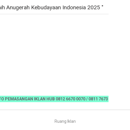
ih Anugerah Kebudayaan Indonesia 2025 "
ANGAN IKLAN HUB 0812 6670 0070 / 0811 7673 35, Email:koranria
Ruang Iklan