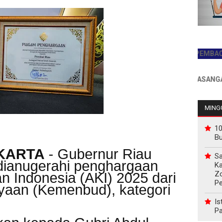
JADILAH PEMBACA PERTAM
INFO PEMASANGAN IKLAN 
MINGG
10
B
KARTA
- Gubernur Riau
Sa
 dianugerahi penghargaan
Ka
Z
 Indonesia (AKI) 2025 dari
P
aan (Kemenbud), kategori
Is
Pa