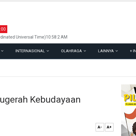
:00
dinated Universal Time)10:58:2 AM
L
INTERNASIONAL
OLAHRAGA
LAINNYA
+
I
nugerah Kebudayaan
A-
A+