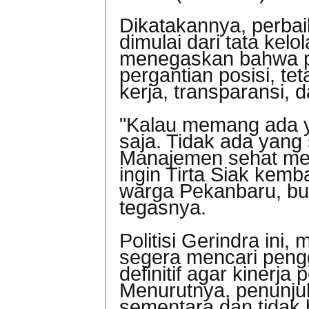
Dikatakannya, perba
dimulai dari tata kelol
menegaskan bahwa p
pergantian posisi, te
kerja, transparansi, d
"Kalau memang ada ya
saja. Tidak ada yang 
Manajemen sehat men
ingin Tirta Siak kem
warga Pekanbaru, bu
tegasnya.
Politisi Gerindra in
segera mencari peng
definitif agar kinerja
Menurutnya, penunjuk
sementara dan tidak 