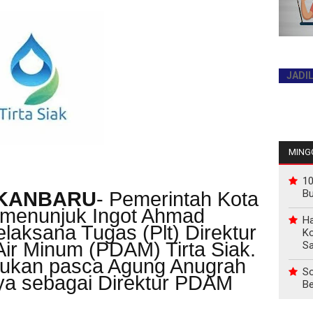
JADILAH PEMB
INFO P
MINGG
10
B
EKANBARU
- Pemerintah Kota
 menunjuk Ingot Ahmad
Ha
laksana Tugas (Plt) Direktur
Ko
ir Minum (PDAM) Tirta Siak.
Sa
kukan pasca Agung Anugrah
So
nya sebagai Direktur PDAM
Be