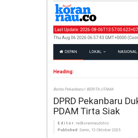
Last Update:
2026-08-06T13:57:00.623+07
Thu Aug 06 2026 06:57:43 GMT+0000 (Coor
DEPAN
LOKAL
NASIONA
Heading:
Berita Pekanbaru
BERITA UTAMA
DPRD Pekanbaru Duk
PDAM Tirta Siak
E d i t o r:
redkoranriaudotco
Published:
Senin, 13 Oktober 2025