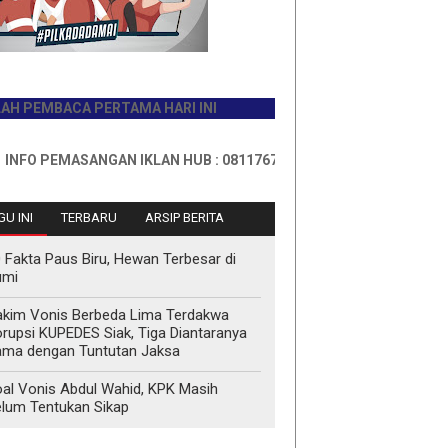
ACA PERTAMA HARI INI
EMASANGAN IKLAN HUB : 0811767335
U INI
TERBARU
ARSIP BERITA
 Fakta Paus Biru, Hewan Terbesar di
umi
kim Vonis Berbeda Lima Terdakwa
rupsi KUPEDES Siak, Tiga Diantaranya
ma dengan Tuntutan Jaksa
al Vonis Abdul Wahid, KPK Masih
lum Tentukan Sikap