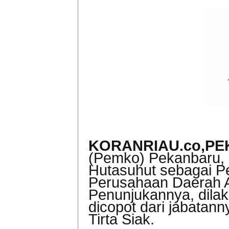
KORANRIAU.co,P
(Pemko) Pekanbaru,
Hutasuhut sebagai Pe
Perusahaan Daerah A
Penunjukannya, dila
dicopot dari jabatan
Tirta Siak.