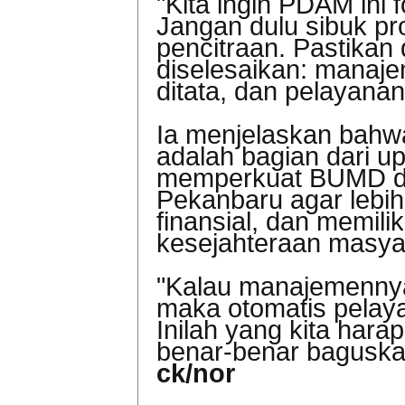
"Kita ingin PDAM ini 
Jangan dulu sibuk pro
pencitraan. Pastikan
diselesaikan: manaj
ditata, dan pelayanan
Ia menjelaskan bahw
adalah bagian dari u
memperkuat BUMD di
Pekanbaru agar lebih 
finansial, dan memili
kesejahteraan masya
"Kalau manajemennya 
maka otomatis pelaya
Inilah yang kita ha
benar-benar baguska
ck/nor