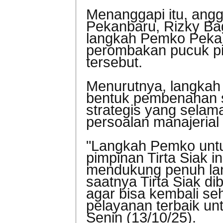
Menanggapi itu, angg
Pekanbaru, Rizky B
langkah Pemko Peka
perombakan pucuk pi
tersebut.
Menurutnya, langkah 
bentuk pembenahan 
strategis yang selam
persoalan manajerial
"Langkah Pemko unt
pimpinan Tirta Siak i
mendukung penuh lan
saatnya Tirta Siak d
agar bisa kembali s
pelayanan terbaik unt
Senin (13/10/25).