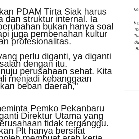
ikan PDAM Tirta Siak harus
Ma
a dan struktur internal. Ia
te
erubahan bukan hanya soal
me
tapi juga pembenahan kultur
Tu
an profesionalitas.
du
B
ng perlu diganti, ya diganti
salah dengan itu.
uju perusahaan sehat. Kita
bali menjadi kebanggaan
kan beban daerah,"
i, meminta Pemko Pekanbaru
ganti Direktur Utama yang
 perusahaan tidak terganggu.
an Plt hanya bersifat
boleh membuat arah kerja