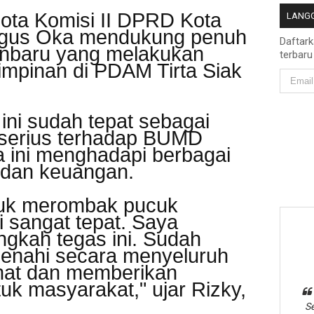
ota Komisi II DPRD Kota
LANGG
agus Oka mendukung penuh
Daftar
nbaru yang melakukan
terbaru
mpinan di PDAM Tirta Siak
ini sudah tepat sebagai
serius terhadap BUMD
a ini menghadapi berbagai
 dan keuangan.
uk merombak pucuk
ni sangat tepat. Saya
gkah tegas ini. Sudah
ibenahi secara menyeluruh
ehat dan memberikan
uk masyarakat," ujar Rizky,
Se