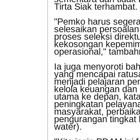
Tirta Siak terhambat.
"Pemko harus segera b
selesaikan persoala
proses seleksi direktu
kekosongan kepemi
operasional," tambah
Ia juga menyoroti ba
yang mencapai ratusa
menjadi pelajaran pe
kelola keuangan dan 
utama ke depan, kat
peningkatan pelayana
masyarakat, perbaikan
pengurangan tingkat 
water).