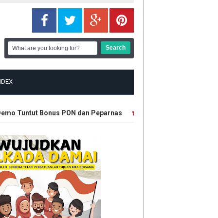
NDEX
mo Tuntut Bonus PON dan Peparnas
Tanam 2.500 Bibit Pohon S