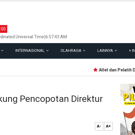
:00
dinated Universal Time)6:57:43 AM
L
INTERNASIONAL
OLAHRAGA
LAINNYA
+
I
Atlet dan Pelatih De
ung Pencopotan Direktur
A-
A+