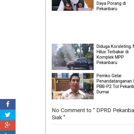
Daya Porang di
Pekanbaru
Diduga Korsleting, 
Hilux Terbakar di
Komplek MPP
Pekanbaru
Pemko Gelar
Penandatanganan
PBB-P2 Tol Pekanb
Dumai
No Comment to " DPRD Pekanbar
Siak "