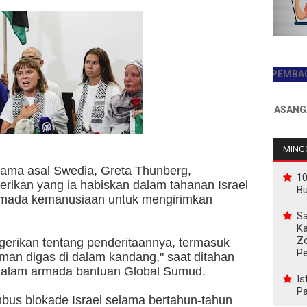
JADILAH PEMBACA PERTAM
INFO PEMASANGAN IKLAN 
MINGG
rnama asal Swedia, Greta Thunberg,
10
erikan yang ia habiskan dalam tahanan Israel
B
armada kemanusiaan untuk mengirimkan
Sa
Ka
Z
erikan tentang penderitaannya, termasuk
P
an digas di dalam kandang," saat ditahan
dalam armada bantuan Global Sumud.
Is
Pa
us blokade Israel selama bertahun-tahun