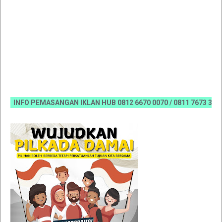
INFO PEMASANGAN IKLAN HUB 0812 6670 0070 / 0811 7673 35, Emai