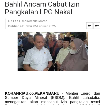
Bahlil Ancam Cabut Izin
Pangkalan LPG Nakal
E d i t o r:
redkoranriaudotco
A-
A+
Published:
Rabu, 05 Februari 2025
KORANRIAU.co,PEKANBARU
- Menteri Energi dan
Sumber Daya Mineral (ESDM), Bahlil Lahadalia,
menegaskan akan mencabut izin pangkalan resmi