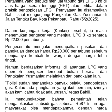
Pertamina yang terbukti menjual tabung gas LPG 3 kg di
atas harga eceran tertinggi (HET) atau terlibat dalam
praktik pengoplosan LPG. Pernyataan itu disampaikan
Bahlil saat mengunjungi Pangkalan Gas Yusmaniar di
Jalan Tengku Bay, Kota Pekanbaru, Rabu (5/2/2025).
Dalam kunjungan kerja (Kunker) tersebut, ia masih
menemukan pengecer yang menjual LPG 3 kg seharga
Rp22.000 per tabung.
Pengecer itu mengaku mendapatkan pasokan dari
pangkalan dengan harga Rp20.000 per tabung sebelum
menjualnya kembali ke warga dengan harga lebih
tinggi.
Namun, berdasarkan informasi di lapangan, LPG yang
diperoleh pengecer tersebut bukan berasal dari
Pangkalan Yusmaniar, melainkan dari pangkalan lain.
"Polisi sudah menangkap banyak pelaku pengoplosan
gas. Kalau ada pangkalan yang ikut bermain, izinnya
akan kami cabut, tidak ada urusan," tegas Bahlil.
Ia mengungkapkan bahwa pemerintah telah
mengalokasikan subsidi gas sebesar Rp87 triliun agar
masyarakat bisa mendapatkannya dengan harga