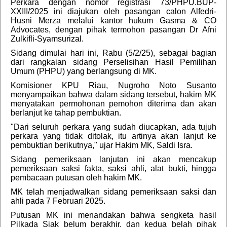
Perkara dengan nomor registrasi 73/PHPU.BUP-
XXIII/2025 ini diajukan oleh pasangan calon Alfedri-
Husni Merza melalui kantor hukum Gasma & CO
Advocates, dengan pihak termohon pasangan Dr Afni
Zulkifli-Syamsurizal.
Sidang dimulai hari ini, Rabu (5/2/25), sebagai bagian
dari rangkaian sidang Perselisihan Hasil Pemilihan
Umum (PHPU) yang berlangsung di MK.
Komisioner KPU Riau, Nugroho Noto Susanto
menyampaikan bahwa dalam sidang tersebut, hakim MK
menyatakan permohonan pemohon diterima dan akan
berlanjut ke tahap pembuktian.
"Dari seluruh perkara yang sudah diucapkan, ada tujuh
perkara yang tidak ditolak, itu artinya akan lanjut ke
pembuktian berikutnya," ujar Hakim MK, Saldi Isra.
Sidang pemeriksaan lanjutan ini akan mencakup
pemeriksaan saksi fakta, saksi ahli, alat bukti, hingga
pembacaan putusan oleh hakim MK.
MK telah menjadwalkan sidang pemeriksaan saksi dan
ahli pada 7 Februari 2025.
Putusan MK ini menandakan bahwa sengketa hasil
Pilkada Siak belum berakhir, dan kedua belah pihak