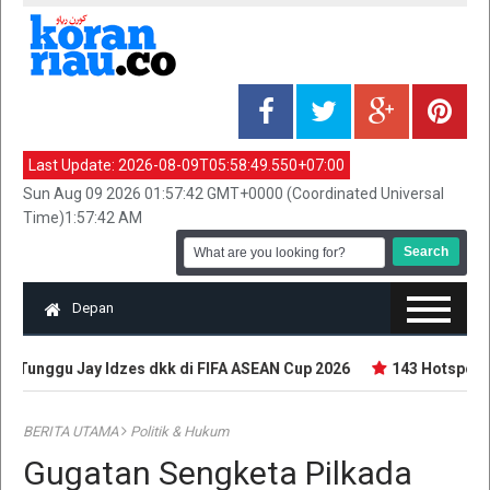
Last Update:
2026-08-09T05:58:49.550+07:00
Sun Aug 09 2026 01:57:42 GMT+0000 (Coordinated Universal
Time)1:57:42 AM
Depan
 Tunggu Jay Idzes dkk di FIFA ASEAN Cup 2026
143 Hotspot Te
BERITA UTAMA
Politik & Hukum
Gugatan Sengketa Pilkada