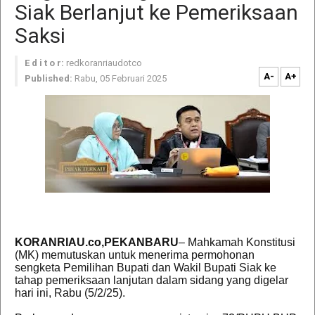
Siak Berlanjut ke Pemeriksaan
Saksi
E d i t o r:
redkoranriaudotco
A-
A+
Published:
Rabu, 05 Februari 2025
KORANRIAU.co,PEKANBARU
– Mahkamah Konstitusi
(MK) memutuskan untuk menerima permohonan
sengketa Pemilihan Bupati dan Wakil Bupati Siak ke
tahap pemeriksaan lanjutan dalam sidang yang digelar
hari ini, Rabu (5/2/25).