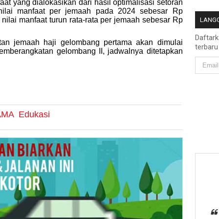
at yang dialokasikan dari hasil optimalisasi setoran
 nilai manfaat per jemaah pada 2024 sebesar Rp
nilai manfaat turun rata-rata per jemaah sebesar Rp
LANGG
Daftar
tan jemaah haji gelombang pertama akan dimulai
terbaru
emberangkatan gelombang II, jadwalnya ditetapkan
AMA
Edukasi