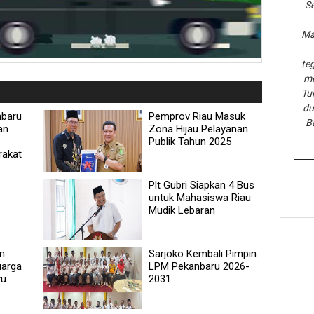
Se
Ma
te
me
Tu
du
nbaru
Pemprov Riau Masuk
B
an
Zona Hijau Pelayanan
Publik Tahun 2025
rakat
Plt Gubri Siapkan 4 Bus
untuk Mahasiswa Riau
Mudik Lebaran
n
Sarjoko Kembali Pimpin
uarga
LPM Pekanbaru 2026-
ru
2031