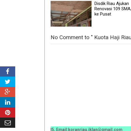
Disdik Riau Ajukan
Renovasi 109 SM
ke Pusat
No Comment to " Kuota Haji Riau 
0070 / 0811 7673 35, Email:koranriau.iklan@gmail.com