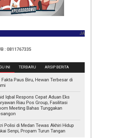
JADILAH PEMBACA PERTAMA HARI 
11767335
U INI
TERBARU
ARSIP BERITA
 Fakta Paus Biru, Hewan Terbesar di
umi
id Iqbal Respons Cepat Aduan Eks
ryawan Riau Pos Group, Fasilitasi
oom Meeting Bahas Tunggakan
esangon
tri Polisi di Medan Tewas Akhiri Hidup
kai Senpi, Propam Turun Tangan