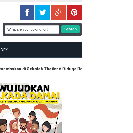
NDEX
bakan di Sekolah Thailand Diduga Belajar dari Internet
Kontr