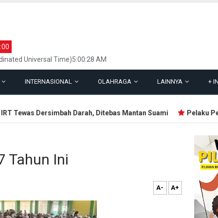
:00
inated Universal Time)5:00:28 AM
L
INTERNASIONAL
OLAHRAGA
LAINNYA
+
I
T Tewas Dersimbah Darah, Ditebas Mantan Suami
Pelaku Penem
7 Tahun Ini
A-
A+