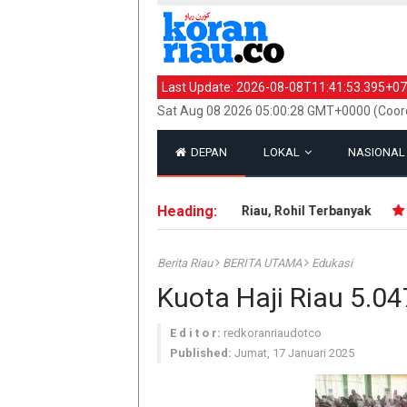
Last Update:
2026-08-08T11:41:53.395+07
Sat Aug 08 2026 05:00:28 GMT+0000 (Coord
DEPAN
LOKAL
NASIONA
Heading:
143 Hotspot Terdeteksi di Riau, Rohil Terbanyak
IR
Berita Riau
BERITA UTAMA
Edukasi
Kuota Haji Riau 5.04
E d i t o r:
redkoranriaudotco
Published:
Jumat, 17 Januari 2025