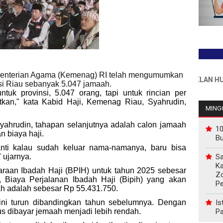
enterian Agama (Kemenag) RI telah mengumumkan
INFO PEMASANGAN IKLAN HUB : 08
nsi Riau sebanyak 5.047 jamaah.
tuk provinsi, 5.047 orang, tapi untuk rincian per
tkan," kata Kabid Haji, Kemenag Riau, Syahrudin,
MINGG
, Syahrudin, tahapan selanjutnya adalah calon jamaah
10
n biaya haji.
B
nanti kalau sudah keluar nama-namanya, baru bisa
Sa
" ujarnya.
Ka
araan Ibadah Haji (BPIH) untuk tahun 2025 sebesar
Z
, Biaya Perjalanan Ibadah Haji (Bipih) yang akan
P
h adalah sebesar Rp 55.431.750.
Is
ini turun dibandingkan tahun sebelumnya. Dengan
Pa
s dibayar jemaah menjadi lebih rendah.