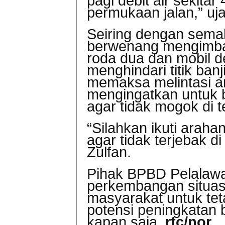
pagi debit air sekita
permukaan jalan,” uja
Seiring dengan semaki
berwenang mengimba
roda dua dan mobil d
menghindari titik ban
memaksa melintasi ar
mengingatkan untuk b
agar tidak mogok di t
“Silahkan ikuti araha
agar tidak terjebak di
Zulfan.
Pihak BPBD Pelalaw
perkembangan situa
masyarakat untuk te
potensi peningkatan b
kapan saja.
rtc/nor