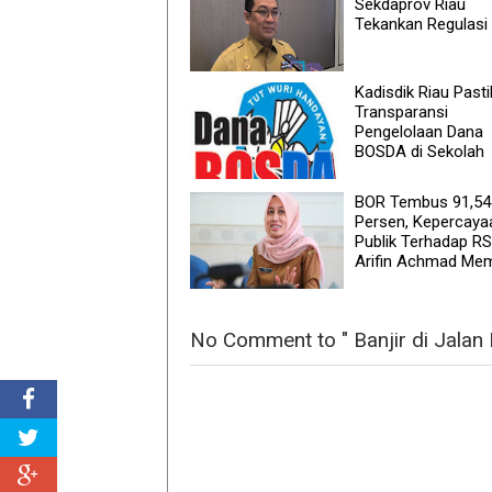
Sekdaprov Riau
Tekankan Regulasi
Kadisdik Riau Past
Transparansi
Pengelolaan Dana
BOSDA di Sekolah
BOR Tembus 91,54
Persen, Kepercaya
Publik Terhadap R
Arifin Achmad Me
No Comment to " Banjir di Jalan