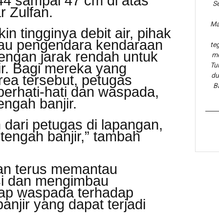
r 44 sampai 47 cm di atas
Se
r Zulfan.
Ma
n tingginya debit air, pihak
u pengendara kendaraan
te
engan jarak rendah untuk
me
jir. Bagi mereka yang
Tu
du
ea tersebut, petugas
B
erhati-hati dan waspada,
engah banjir.
n dari petugas di lapangan,
 tengah banjir,” tambah
an terus memantau
si dan mengimbau
tap waspada terhadap
anjir yang dapat terjadi