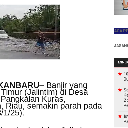
JADILAH PEMBACA PERTAMA 
INFO PEMASANGAN IKLA
MINGG
10
B
EKANBARU
– Banjir yang
Sa
Timur (Jalintim) di Desa
Ka
Pangkalan Kuras,
Z
, Riau, semakin parah pada
P
/1/25).
Is
Pa