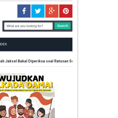
NDEX
aksel Bakal Diperiksa soal Ratusan Senjata
Polisi Amankan E