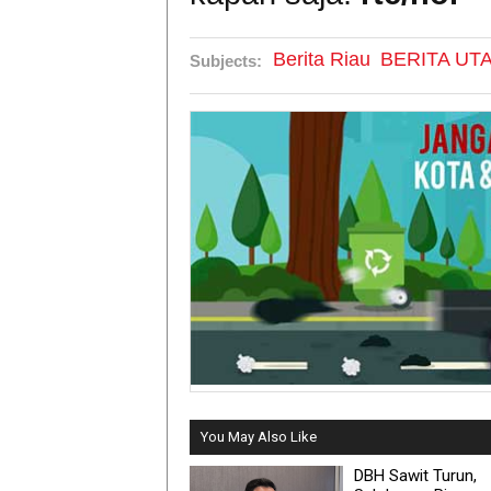
Berita Riau
BERITA UT
Subjects:
You May Also Like
DBH Sawit Turun,