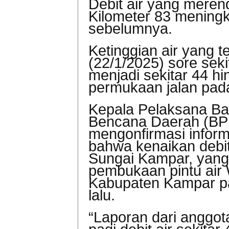
Debit air yang meren
Kilometer 83 meningka
sebelumnya.
Ketinggian air yang 
(22/1/2025) sore seki
menjadi sekitar 44 hi
permukaan jalan pad
Kepala Pelaksana B
Bencana Daerah (BPB
mengonfirmasi inform
bahwa kenaikan debit
Sungai Kampar, yang 
pembukaan pintu air
Kabupaten Kampar p
lalu.
“Laporan dari anggota