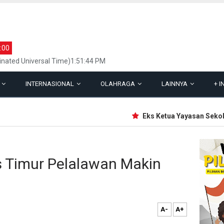
:00
inated Universal Time)1:51:44 PM
L
INTERNASIONAL
OLAHRAGA
LAINNYA
+
I
Eks Ketua Yayasan Sekolah J
as Timur Pelalawan Makin
A-
A+