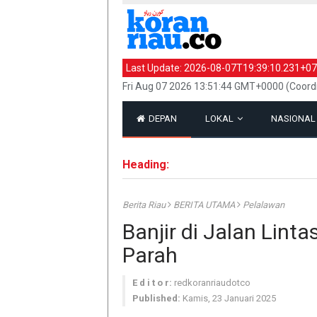
Last Update:
2026-08-07T19:39:10.231+07
Fri Aug 07 2026 13:51:44 GMT+0000 (Coord
DEPAN
LOKAL
NASIONA
Heading:
Berita Riau
BERITA UTAMA
Pelalawan
Banjir di Jalan Lint
Parah
E d i t o r:
redkoranriaudotco
Published:
Kamis, 23 Januari 2025