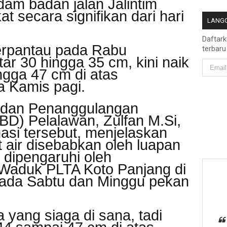
dam badan jalan Jalintim
t secara signifikan dari hari
LANGG
Daftar
terpantau pada Rabu
terbaru
tar 30 hingga 35 cm, kini naik
ngga 47 cm di atas
a Kamis pagi.
adan Penanggulangan
D) Pelalawan, Zulfan M.Si,
asi tersebut, menjelaskan
 air disebabkan oleh luapan
dipengaruhi oleh
 Waduk PLTA Koto Panjang di
ada Sabtu dan Minggu pekan
 yang siaga di sana, tadi