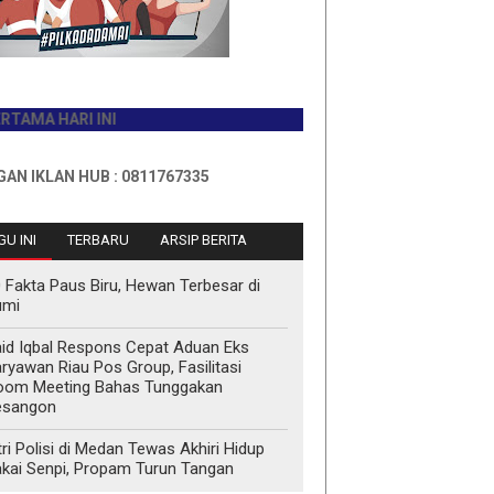
HARI INI
N HUB : 0811767335
U INI
TERBARU
ARSIP BERITA
 Fakta Paus Biru, Hewan Terbesar di
umi
id Iqbal Respons Cepat Aduan Eks
ryawan Riau Pos Group, Fasilitasi
oom Meeting Bahas Tunggakan
esangon
tri Polisi di Medan Tewas Akhiri Hidup
kai Senpi, Propam Turun Tangan