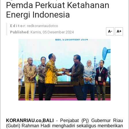
Pemda Perkuat Ketahanan
Energi Indonesia
E d i t o r:
redkoranriaudotco
A-
A+
Published:
Kamis, 05 Desember 2024
KORANRIAU.co,BALI
- Penjabat (Pj) Gubernur Riau
(Gubri) Rahman Hadi menghadiri sekaligus memberikan