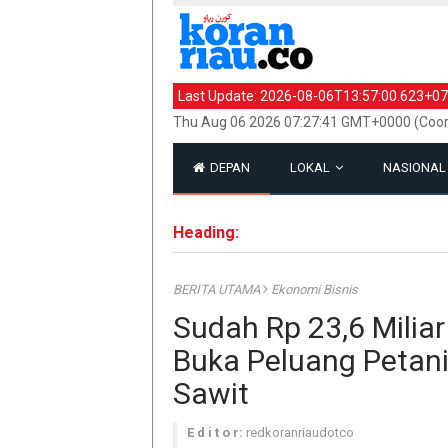
Last Update:
2026-08-06T13:57:00.623+07
Thu Aug 06 2026 07:27:41 GMT+0000 (Coor
DEPAN
LOKAL
NASIONA
Heading:
BERITA UTAMA
Ekonomi Bisnis
Sudah Rp 23,6 Miliar
Buka Peluang Petan
Sawit
E d i t o r:
redkoranriaudotco