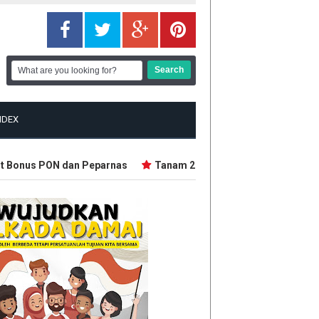
NDEX
Bonus PON dan Peparnas
Tanam 2.500 Bibit Pohon Sempena HUT 