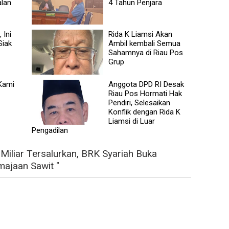
alan
4 Tahun Penjara
 Ini
Rida K Liamsi Akan
Siak
Ambil kembali Semua
Sahamnya di Riau Pos
Grup
 Kami
Anggota DPD RI Desak
Riau Pos Hormati Hak
Pendiri, Selesaikan
Konflik dengan Rida K
Liamsi di Luar
Pengadilan
iliar Tersalurkan, BRK Syariah Buka
majaan Sawit "