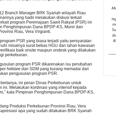
Ma
k 12 Branch Manager BRK Syariah wilayah Riau
nannya yang hadir melakukan diskusi terkait
te
erkait program Peremajaan Sawit Rakyat (PSR) ini
me
nan Penghimpunan Dana BPDP-KS, Munir dan
Tu
ovinsi Riau, Vera Virgianti.
du
rogram PSR yang biasa terjadi yaitu persyaratan
B
enuhi misalnya surat bebas HGU dan lahan kawasan
erifikasi baik onsite maupun ondesk yang dilakukan
gi perkebunan.
ngusulan program PSR dikarenakan isu perubahan
per hektare dan SDM yang kurang memadai dari
jukan pengusulan program PSR.
bertanya, ini peran Dinas Perkebunan untuk
ini. Melakukan kordinasi yang intensif kepada
 ini," kata Pimpinan Penghimpunan Dana BPDP-KS,
dang Produksi Perkebunan Provinsi Riau, Vera
engapresiasi apa yang sudah dilakukan BRK Syariah