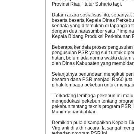
Provinsi Riau," tutur Suharto lagi.
Dalam acara sosialisasi itu, sebanya
beserta beserta Kepala Dinas Perkebu
kendala yang ditemukan di lapangan t
dengan dua narasumber yaitu Pimpi
Kepala Bidang Produksi Perkebunan Pr
Beberapa kendala proses pengusulan p
pengusulan PSR yang sulit untuk dip
hutan, belum ada norma waktu dalam v
oleh Dinas Kabupaten yang membidan
Selanjutnya penundaan mengikuti pe
besaran dana PSR menjadi Rp60 juta 
pihak lembaga pekebun untuk menga
"Terkadang lembaga pekebun ini malu 
mengedukasi pekebun tentang program 
pekebun tentang teknis program PSR
Munir menambahkan.
Demikian pula disampaikan Kepala Bi
Virgianti di akhir acara. Ia sangat m
terhadap program PSR ini.