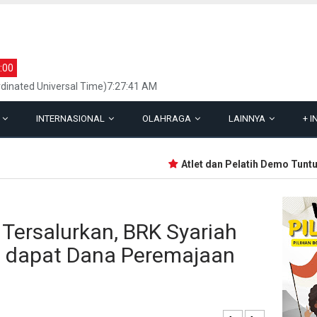
:00
dinated Universal Time)7:27:41 AM
L
INTERNASIONAL
OLAHRAGA
LAINNYA
+
I
Atlet dan Pelatih Demo Tuntut 
 Tersalurkan, BRK Syariah
i dapat Dana Peremajaan