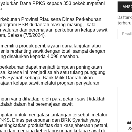
enyalurkan Dana PPKS kepada 353 pekebun/petani
LANGG
ar.
Daftar
kebunan Provinsi Riau serta Dinas Perkebunan
terbaru
 program PSR di daerah masing-masing," kata
enyaluran dan peremajaan perkebunan kelapa sawit
am, Selasa (7/5/2024).
 memiliki produk pembiayaan dana lanjutan atau
snis replanting sawit dengan total sampai dengan
ang disalurkan kepada 4.098 nasabah.
r perkebunan dapat menjadi tumpuan peningkatan
a, karena ini menjadi salah satu tulang punggung
BRK Syariah sebagai Bank Milik Daerah akan
aan kelapa sawit melalui program penyaluran
ngan yang dihadapi oleh para petani sawit tidaklah
r adalah dalam hal peremajaan sawit.
patan untuk mengatasi tantangan tersebut, melalui
DP-KS, Dinas perkebunan dan BRK Syariah yang
eningkatkan produktifitas dan kesejahteraan petani,
Se
ngan dan menjaga keberlangsungan kelapa sawit di