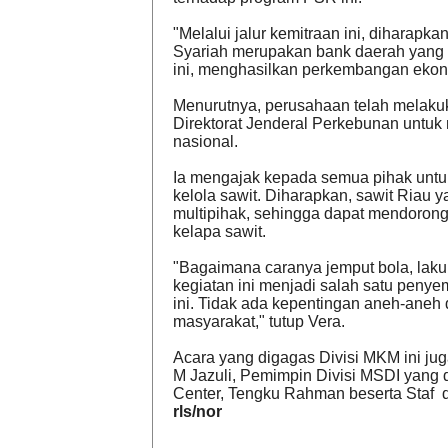
"Melalui jalur kemitraan ini, dihara
Syariah merupakan bank daerah yang h
ini, menghasilkan perkembangan ekonom
Menurutnya, perusahaan telah melaku
Direktorat Jenderal Perkebunan untuk
nasional.
Ia mengajak kepada semua pihak untu
kelola sawit. Diharapkan, sawit Riau y
multipihak, sehingga dapat mendorong 
kelapa sawit.
"Bagaimana caranya jemput bola, lak
kegiatan ini menjadi salah satu pen
ini. Tidak ada kepentingan aneh-aneh d
masyarakat," tutup Vera.
Acara yang digagas Divisi MKM ini ju
M Jazuli, Pemimpin Divisi MSDI yang
Center, Tengku Rahman beserta Staf 
rls/nor