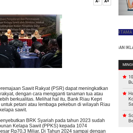
A-
A+
JADILAH PEMBACA PERTAMA HARI INI
INFO PEMASANGAN IKLAN HUB :
MINGG
10
B
eremajaan Sawit Rakyat (PSR) dapat meningkatkan
Ha
 rakyat, dengan cara mengganti tanaman tua atau
Ko
lebih berkualitas. Melihat hal itu, Bank Riau Kepri
Sa
untuk petani atau lembaga pekebun di wilayah Riau
kelapa sawit.
So
menyebutkan BRK Syariah pada tahun 2023 sudah
Be
bunan Kelapa Sawit (PPKS) kepada 1074
esar Rp70,3 Miliar. Di Tahun 2024 sampai dengan