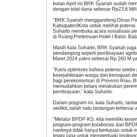
bulan April ini BRK Syariah sudah m
dengan total dana sebesar Rp23,6 Mili
"BRK Syariah menggandeng Dinas Per
Kabupaten/Kota untuk melihat potensi
Suharto membuka acara sosialisasi p
di Ruang Pertemuan Hotel I Baloi, Bat
Masih kata Suharto, BRK Syariah juga
pendamping seperti pembiayaan agribi
Maret 2024 yakni sebesar Rp 260 M y
"Kami optimistis bahwa potensi sekto
kesejahteraan warga dan kemajuan des
bagi perekonomian di Provinsi Riau. 
memudahkan petani melakukan peremaj
pembiayaan," kata Suharto.
Dalam program ini, kata Suharto, tanta
sedikit, salah satu tantangan terbesa
"Melalui BPDP-KS, kita memiliki kesem
program-program kolaborasi dari BP
nantinya tidak hanya bertujuan untuk m
tetapi juga untuk memperbaiki lingku