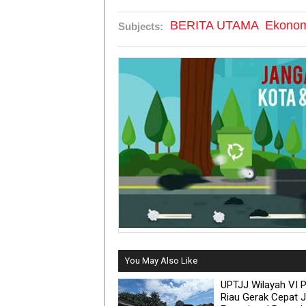
BERITA UTAMA
Ekonom
Subjects:
You May Also Like
UPTJJ Wilayah VI 
Riau Gerak Cepat 